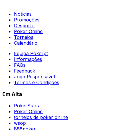
Notícias
Promoções
Desporto
Poker Online
Torneios
Calendário
Equipa Pokerpt
Informações
FAQs
Feedback
Jogo Responsável
Termos e Condições
Em Alta
PokerStars
Poker Online
torneios de poker online
wsop
888poker