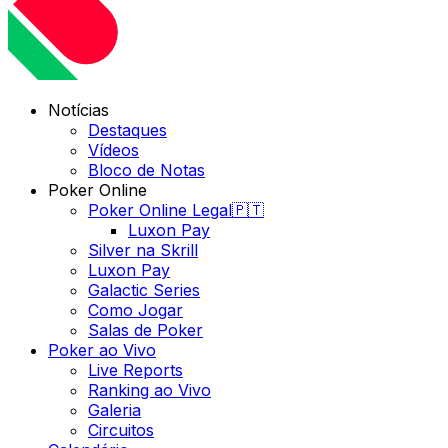
Notícias
Destaques
Vídeos
Bloco de Notas
Poker Online
Poker Online Legal🇵🇹
Luxon Pay
Silver na Skrill
Luxon Pay
Galactic Series
Como Jogar
Salas de Poker
Poker ao Vivo
Live Reports
Ranking ao Vivo
Galeria
Circuitos