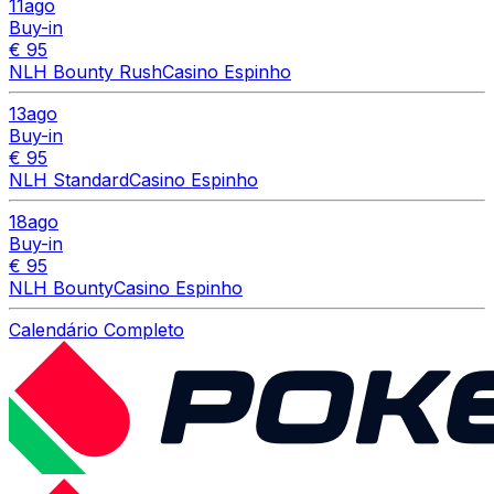
11
ago
Buy-in
€ 95
NLH Bounty Rush
Casino Espinho
13
ago
Buy-in
€ 95
NLH Standard
Casino Espinho
18
ago
Buy-in
€ 95
NLH Bounty
Casino Espinho
Calendário Completo