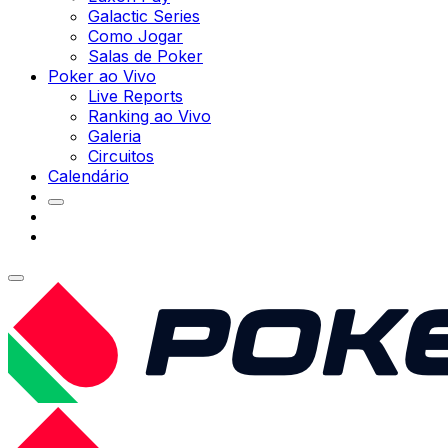
Galactic Series
Como Jogar
Salas de Poker
Poker ao Vivo
Live Reports
Ranking ao Vivo
Galeria
Circuitos
Calendário