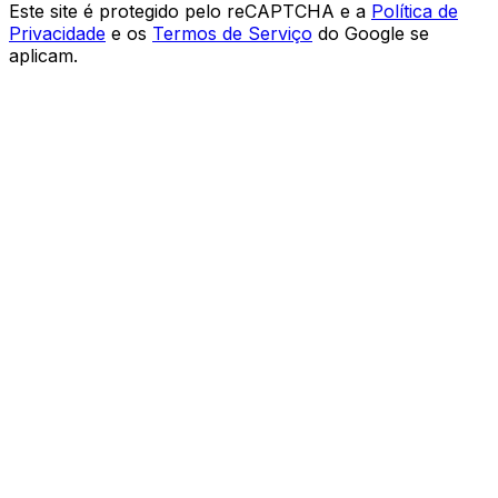
Este site é protegido pelo reCAPTCHA e a
Política de
Privacidade
e os
Termos de Serviço
do Google se
aplicam.