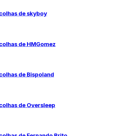
scolhas de skyboy
escolhas de HMGomez
scolhas de Bispoland
scolhas de Oversleep
colhas de Fernando Brito