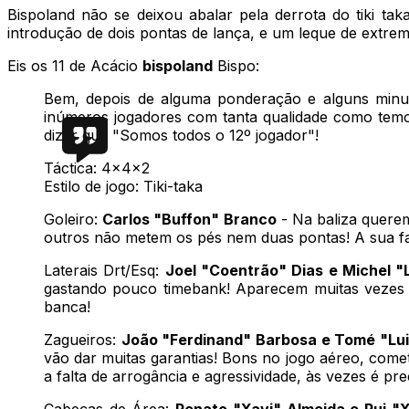
Bispoland não se deixou abalar pela derrota do tiki ta
introdução de dois pontas de lança, e um leque de extre
Eis os 11 de Acácio
bispoland
Bispo:
Bem, depois de alguma ponderação e alguns minuto
inúmeros jogadores com tanta qualidade como temos 
dizer que "Somos todos o 12º jogador"!
Táctica: 4x4x2
Estilo de jogo: Tiki-taka
Goleiro:
Carlos "Buffon" Branco
- Na baliza quere
outros não metem os pés nem duas pontas! A sua fal
Laterais Drt/Esq:
Joel "Coentrão" Dias e Michel "
gastando pouco timebank! Aparecem muitas vezes n
banca!
Zagueiros:
João "Ferdinand" Barbosa e Tomé "Lu
vão dar muitas garantias! Bons no jogo aéreo, come
a falta de arrogância e agressividade, às vezes é p
Cabeças de Área:
Renato "Xavi" Almeida e Rui "