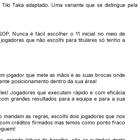
 Tiki Taka adaptado. Uma variante que se distingue pela
P. Nunca é fácil escolher o 11 inicial no meio de
jogadores que não escolhi para titulares só tenho a
um jogador que mete as mãos e as suas brocas onde
lente posicionamento dentro da sua área!
les! Jogadores que executam rápido e com eficácia
com grandes resultados para a equipa e para a sua
o mandam as regras, escolhi dois jogadores que nos
s com créditos firmados mas temos como ponto fraco
seguem!
s, grande leitura de baralho, são os pulmões desta