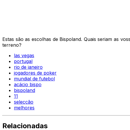
Estas são as escolhas de Bispoland. Quais seriam as vo
terreno?
las vegas
portugal
rio de janeiro
jogadores de poker
mundial de futebol
acácio bispo
bispoland
11
selecção
melhores
Relacionadas