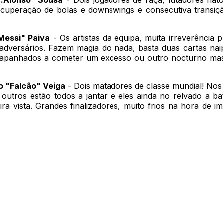
ecuperação de bolas e downswings e consecutiva transi
Messi" Paiva
- Os artistas da equipa, muita irreverência p
s adversários. Fazem magia do nada, basta duas cartas n
ram apanhados a cometer um excesso ou outro nocturno m
o "Falcão" Veiga
- Dois matadores de classe mundial! Nos 
s outros estão todos a jantar e eles ainda no relvado a b
eira vista. Grandes finalizadores, muito frios na hora de 