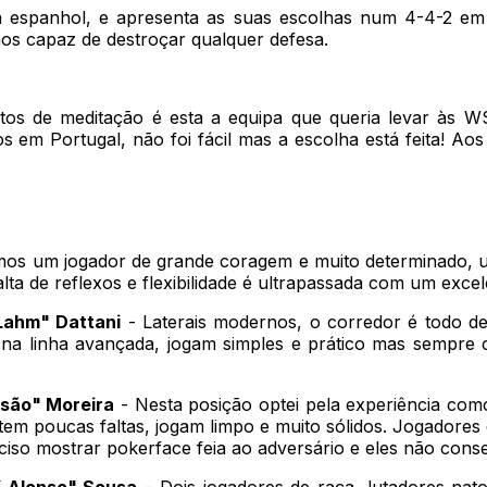
ka espanhol, e apresenta as suas escolhas num 4-4-2 em
mos capaz de destroçar qualquer defesa.
s de meditação é esta a equipa que queria levar às WSO
em Portugal, não foi fácil mas a escolha está feita! Aos 
mos um jogador de grande coragem e muito determinado, 
ta de reflexos e flexibilidade é ultrapassada com um exce
Lahm" Dattani
- Laterais modernos, o corredor é todo de
a linha avançada, jogam simples e prático mas sempre 
isão" Moreira
- Nesta posição optei pela experiência com
tem poucas faltas, jogam limpo e muito sólidos. Jogadore
reciso mostrar pokerface feia ao adversário e eles não con
X.Alonso" Sousa
- Dois jogadores de raça, lutadores nato