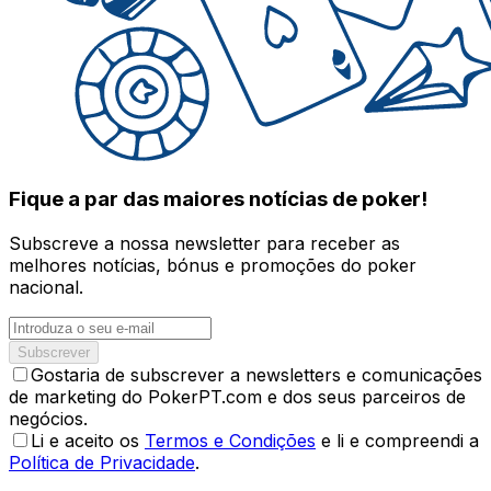
Fique a par das maiores notícias de poker!
Subscreve a nossa newsletter para receber as
melhores notícias, bónus e promoções do poker
nacional.
Subscrever
Gostaria de subscrever a newsletters e comunicações
de marketing do PokerPT.com e dos seus parceiros de
negócios.
Li e aceito os
Termos e Condições
e li e compreendi a
Política de Privacidade
.