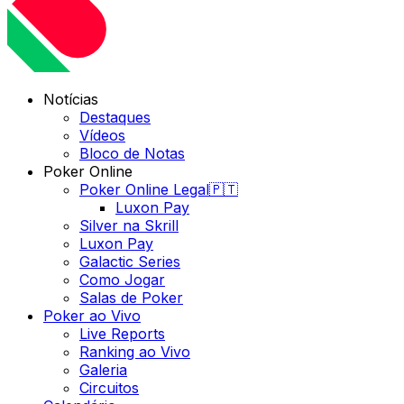
Notícias
Destaques
Vídeos
Bloco de Notas
Poker Online
Poker Online Legal🇵🇹
Luxon Pay
Silver na Skrill
Luxon Pay
Galactic Series
Como Jogar
Salas de Poker
Poker ao Vivo
Live Reports
Ranking ao Vivo
Galeria
Circuitos