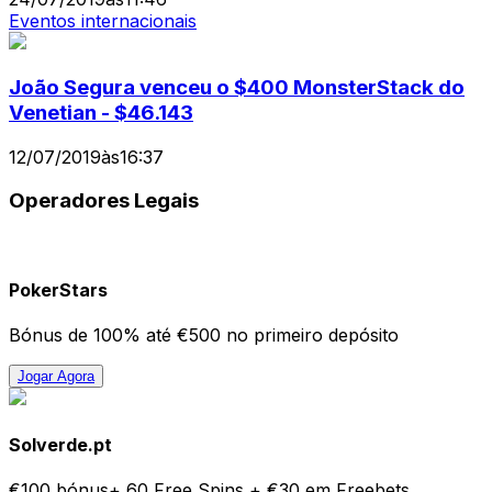
Eventos internacionais
João Segura venceu o $400 MonsterStack do
Venetian - $46.143
12/07/2019
às
16:37
Operadores Legais
PokerStars
Bónus de 100% até €500 no primeiro depósito
Jogar Agora
Solverde.pt
€100 bónus+ 60 Free Spins + €30 em Freebets