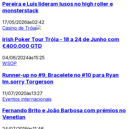
Pereira e Luís lideram lusos no high roller e
monsterstack
17/05/2026
às
02:42
Casino de Tróia
Irish Poker Tour Tróia - 18 a 24 de Junho com
€400.000 GTD
04/06/2024
às
15:25
WSOP
Runner-up no #9, Bracelete no #10 para Ryan
Im.sorry Torgerson
11/07/2020
às
13:27
Eventos internacionais
Fernando Brito e João Barbosa com prémios no
Venetian
24/07/2019
às
11:46