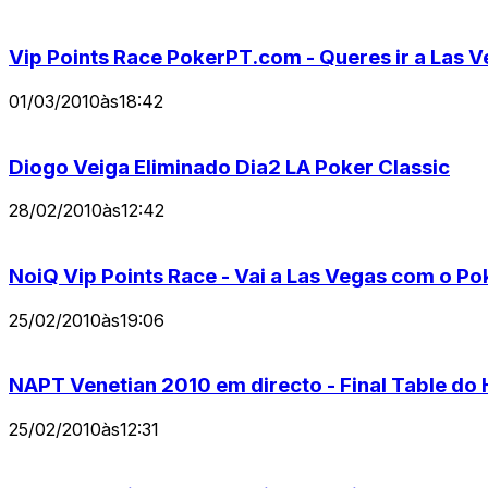
Vip Points Race PokerPT.com - Queres ir a Las 
01/03/2010
às
18:42
Diogo Veiga Eliminado Dia2 LA Poker Classic
28/02/2010
às
12:42
NoiQ Vip Points Race - Vai a Las Vegas com o P
25/02/2010
às
19:06
NAPT Venetian 2010 em directo - Final Table do 
25/02/2010
às
12:31