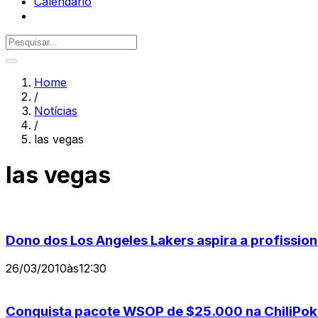
Calendário
Home
/
Notícias
/
las vegas
las vegas
Dono dos Los Angeles Lakers aspira a profission
26/03/2010
às
12:30
Conquista pacote WSOP de $25.000 na ChiliPok