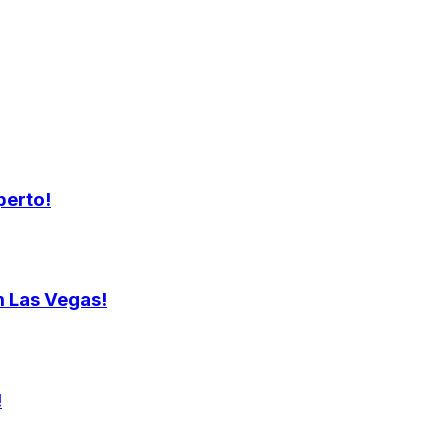
perto!
m Las Vegas!
!