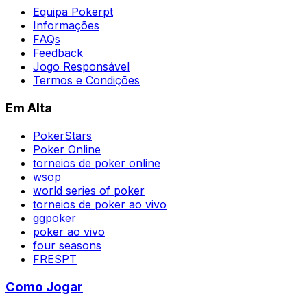
Equipa Pokerpt
Informações
FAQs
Feedback
Jogo Responsável
Termos e Condições
Em Alta
PokerStars
Poker Online
torneios de poker online
wsop
world series of poker
torneios de poker ao vivo
ggpoker
poker ao vivo
four seasons
FRESPT
Como Jogar