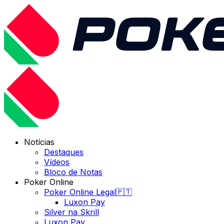
Notícias
Destaques
Vídeos
Bloco de Notas
Poker Online
Poker Online Legal🇵🇹
Luxon Pay
Silver na Skrill
Luxon Pay