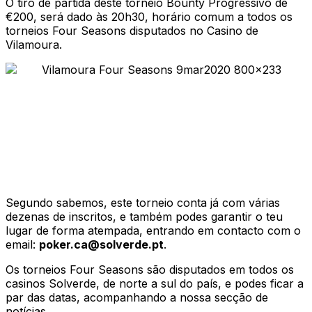
O tiro de partida deste torneio Bounty Progressivo de
€200, será dado às 20h30, horário comum a todos os
torneios Four Seasons disputados no Casino de
Vilamoura.
Segundo sabemos, este torneio conta já com várias
dezenas de inscritos, e também podes garantir o teu
lugar de forma atempada, entrando em contacto com o
email:
poker.ca@solverde.pt
.
Os torneios Four Seasons são disputados em todos os
casinos Solverde, de norte a sul do país, e podes ficar a
par das datas, acompanhando a nossa secção de
notícias.