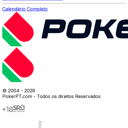
Calendário Completo
© 2004 -
2026
PokerPT.com - Todos os direitos Reservados