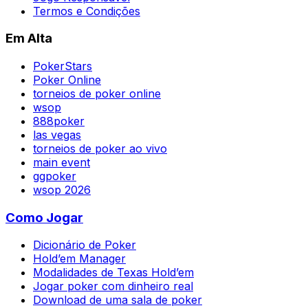
Termos e Condições
Em Alta
PokerStars
Poker Online
torneios de poker online
wsop
888poker
las vegas
torneios de poker ao vivo
main event
ggpoker
wsop 2026
Como Jogar
Dicionário de Poker
Hold’em Manager
Modalidades de Texas Hold’em
Jogar poker com dinheiro real
Download de uma sala de poker