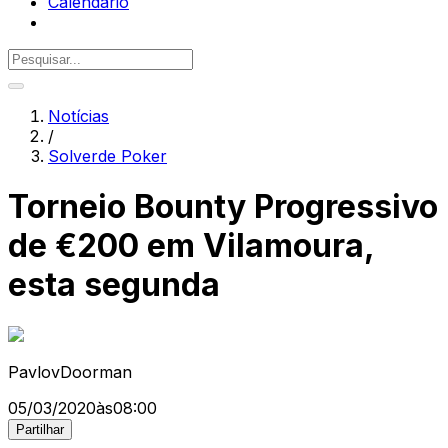
Calendário
Notícias
/
Solverde Poker
Torneio Bounty Progressivo
de €200 em Vilamoura,
esta segunda
PavlovDoorman
05/03/2020
às
08:00
Partilhar