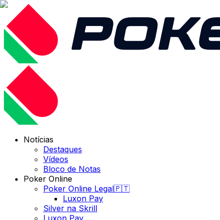
Notícias
Destaques
Vídeos
Bloco de Notas
Poker Online
Poker Online Legal🇵🇹
Luxon Pay
Silver na Skrill
Luxon Pay