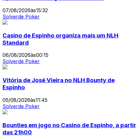
07/08/2026
às
15:32
Solverde Poker
Casino de Espinho organiza mais um NLH
Standard
06/08/2026
às
00:15
Solverde Poker
Vitória de José Vieira no NLH Bounty de
Espinho
05/08/2026
às
11:45
Solverde Poker
Bounties em jogo no Casino de Espinho, a partir
das 21h00