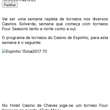
Partilhar
Vai ser uma semana repleta de torneios nos diversos
Casinos Solverde, semana que começa com torneios
Four Seasons tanto a norte como a sul.
O programa de torneios do Casino de Espinho, para esta
semana é o seguinte:
No Hotel Casino de Chaves joga-se um torneio Four