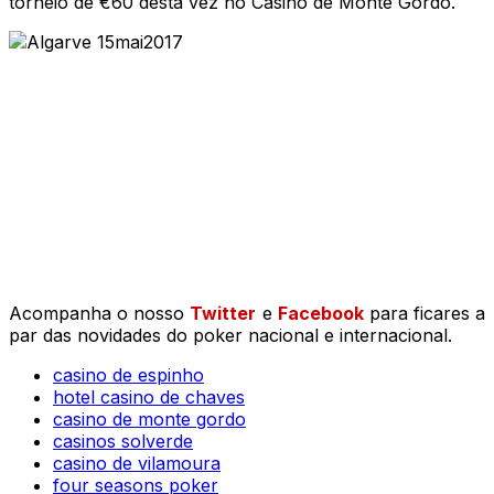
torneio de €60 desta vez no Casino de Monte Gordo.
Acompanha o nosso
Twitter
e
Facebook
para ficares a
par das novidades do poker nacional e internacional.
casino de espinho
hotel casino de chaves
casino de monte gordo
casinos solverde
casino de vilamoura
four seasons poker