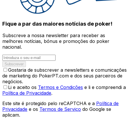
Fique a par das maiores notícias de poker!
Subscreve a nossa newsletter para receber as
melhores notícias, bónus e promoções do poker
nacional.
Subscrever
Gostaria de subscrever a newsletters e comunicações
de marketing do PokerPT.com e dos seus parceiros de
negócios.
Li e aceito os
Termos e Condições
e li e compreendi a
Política de Privacidade
.
Este site é protegido pelo reCAPTCHA e a
Política de
Privacidade
e os
Termos de Serviço
do Google se
aplicam.