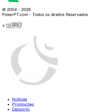
© 2004 -
2026
PokerPT.com - Todos os direitos Reservados
Notícias
Promoções
Desporto