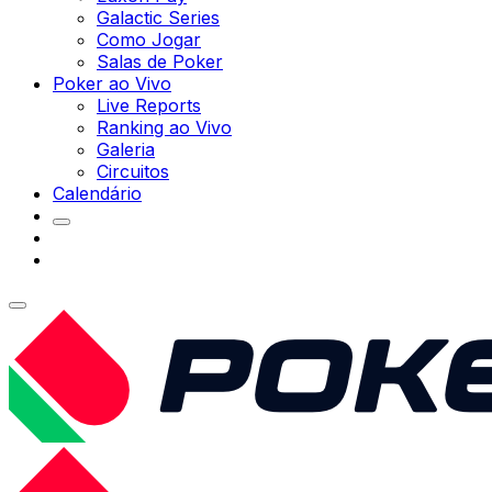
Galactic Series
Como Jogar
Salas de Poker
Poker ao Vivo
Live Reports
Ranking ao Vivo
Galeria
Circuitos
Calendário