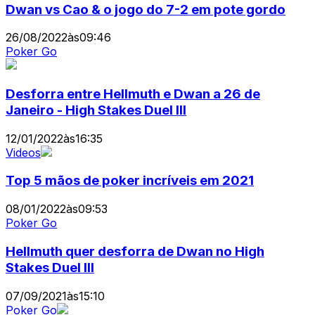
Dwan vs Cao & o jogo do 7-2 em pote gordo
26/08/2022
às
09:46
Poker Go
Desforra entre Hellmuth e Dwan a 26 de
Janeiro - High Stakes Duel III
12/01/2022
às
16:35
Videos
Top 5 mãos de poker incríveis em 2021
08/01/2022
às
09:53
Poker Go
Hellmuth quer desforra de Dwan no High
Stakes Duel III
07/09/2021
às
15:10
Poker Go