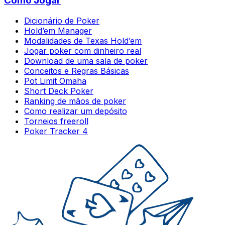
Como Jogar
Dicionário de Poker
Hold’em Manager
Modalidades de Texas Hold’em
Jogar poker com dinheiro real
Download de uma sala de poker
Conceitos e Regras Básicas
Pot Limit Omaha
Short Deck Poker
Ranking de mãos de poker
Como realizar um depósito
Torneios freeroll
Poker Tracker 4