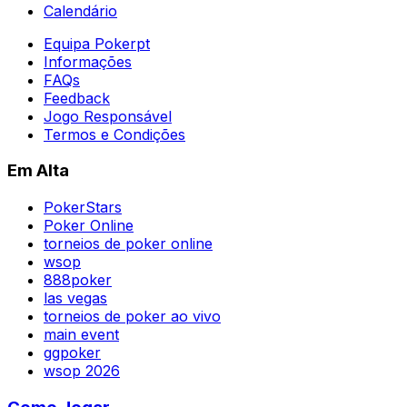
Calendário
Equipa Pokerpt
Informações
FAQs
Feedback
Jogo Responsável
Termos e Condições
Em Alta
PokerStars
Poker Online
torneios de poker online
wsop
888poker
las vegas
torneios de poker ao vivo
main event
ggpoker
wsop 2026