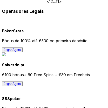
<
1
2
...
11
>
Operadores Legais
PokerStars
Bónus de 100% até €500 no primeiro depósito
Jogar Agora
Solverde.pt
€100 bónus+ 60 Free Spins + €30 em Freebets
Jogar Agora
888poker