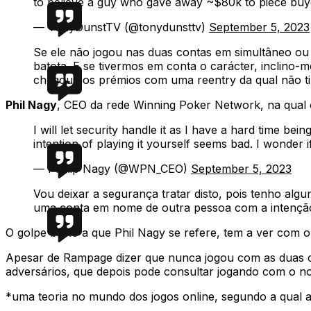
to believe a guy who gave away ~$80k to piece buyer
— TonyDunstTV (@tonydunsttv)
September 5, 2023
Se ele não jogou nas duas contas em simultâneo ou
batota. E se tivermos em conta o carácter, inclino
chegou aos prémios com uma reentry da qual não ti
Phil Nagy
, CEO da rede Winning Poker Network, na qual o
I will let security handle it as I have a hard time b
intention of playing it yourself seems bad. I wonder 
— Phillip Nagy (@WPN_CEO)
September 5, 2023
Vou deixar a segurança tratar disto, pois tenho al
uma conta em nome de outra pessoa com a intenção 
O golpe baixo a que Phil Nagy se refere, tem a ver com 
Apesar de Rampage dizer que nunca jogou com as duas co
adversários, que depois pode consultar jogando com o 
*uma teoria no mundo dos jogos online, segundo a qual 