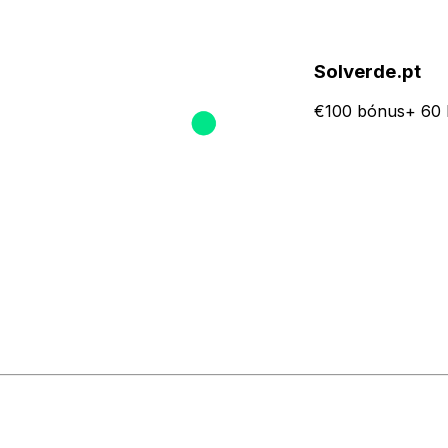
Solverde.pt
€100 bónus+ 60 