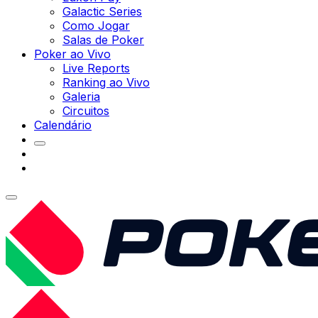
Galactic Series
Como Jogar
Salas de Poker
Poker ao Vivo
Live Reports
Ranking ao Vivo
Galeria
Circuitos
Calendário