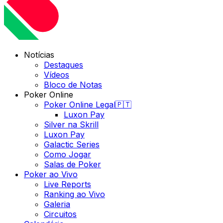
Notícias
Destaques
Vídeos
Bloco de Notas
Poker Online
Poker Online Legal🇵🇹
Luxon Pay
Silver na Skrill
Luxon Pay
Galactic Series
Como Jogar
Salas de Poker
Poker ao Vivo
Live Reports
Ranking ao Vivo
Galeria
Circuitos