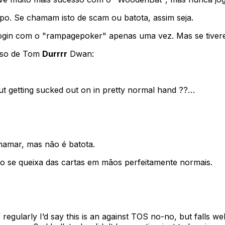
o. Se chamam isto de scam ou batota, assim seja.
login com o "rampagepoker" apenas uma vez. Mas se tivere
caso de Tom
Durrrr
Dwan:
 getting sucked out on in pretty normal hand ??…
hamar, mas não é batota.
 se queixa das cartas em mãos perfeitamente normais.
 regularly I’d say this is an against TOS no-no, but falls we