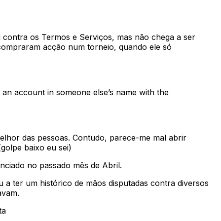
i contra os Termos e Serviços, mas não chega a ser
e compraram acção num torneio, quando ele só
ing an account in someone else’s name with the
 melhor das pessoas. Contudo, parece-me mal abrir
olpe baixo eu sei)
nciado no passado mês de Abril.
a ter um histórico de mãos disputadas contra diversos
avam.
ta