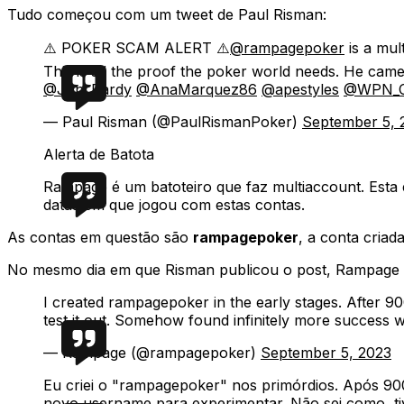
Tudo começou com um tweet de Paul Risman:
⚠️ POKER SCAM ALERT ⚠️
@rampagepoker
is a mul
This is all the proof the poker world needs. He ca
@Jon_Pardy
@AnaMarquez86
@apestyles
@WPN_
— Paul Risman (@PaulRismanPoker)
September 5, 
Alerta de Batota
Rampage é um batoteiro que faz multiaccount. Esta
datas em que jogou com estas contas.
As contas em questão são
rampagepoker
, a conta criad
No mesmo dia em que Risman publicou o post, Rampage r
I created rampagepoker in the early stages. After 
test it out. Somehow found infinitely more success
— Rampage (@rampagepoker)
September 5, 2023
Eu criei o "rampagepoker" nos primórdios. Após 900
novo username para experimentar. Não sei como, ti