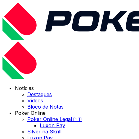
Notícias
Destaques
Vídeos
Bloco de Notas
Poker Online
Poker Online Legal🇵🇹
Luxon Pay
Silver na Skrill
Luxon Pay