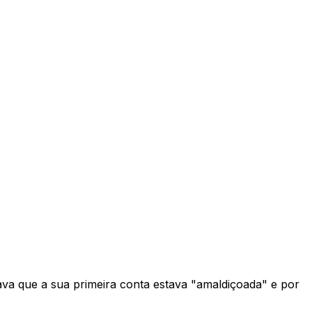
va que a sua primeira conta estava "amaldiçoada" e por