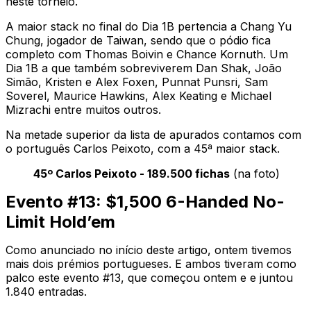
neste torneio.
A maior stack no final do Dia 1B pertencia a Chang Yu
Chung, jogador de Taiwan, sendo que o pódio fica
completo com Thomas Boivin e Chance Kornuth. Um
Dia 1B a que também sobreviverem Dan Shak, João
Simão, Kristen e Alex Foxen, Punnat Punsri, Sam
Soverel, Maurice Hawkins, Alex Keating e Michael
Mizrachi entre muitos outros.
Na metade superior da lista de apurados contamos com
o português Carlos Peixoto, com a 45ª maior stack.
45º Carlos Peixoto - 189.500 fichas
(na foto)
Evento #13: $1,500 6-Handed No-
Limit Hold’em
Como anunciado no início deste artigo, ontem tivemos
mais dois prémios portugueses. E ambos tiveram como
palco este evento #13, que começou ontem e e juntou
1.840 entradas.