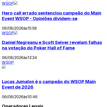
WSOP
Hero call errado sentenciou campeão do Main
Event WSOP - Opiniões dividem-se
06/08/2026
às
15:58
WSOP
Daniel Negreanu e Scott Seiver revelam falhas
na votação do Poker Hall of Fame
06/08/2026
às
13:34
WSOP
Lucas Jumalon é o campeão do WSOP Main
Event de 2026
06/08/2026
às
10:46
Operadores Legais