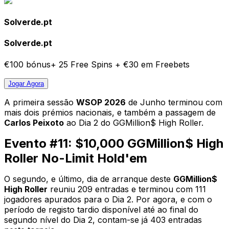
Solverde.pt
Solverde.pt
€100 bónus+ 25 Free Spins + €30 em Freebets
Jogar
Agora
A primeira sessão
WSOP 2026
de Junho terminou com
mais dois prémios nacionais, e também a passagem de
Carlos Peixoto
ao Dia 2 do GGMillion$ High Roller.
Evento #11: $10,000 GGMillion$ High
Roller No-Limit Hold'em
O segundo, e último, dia de arranque deste
GGMillion$
High Roller
reuniu 209 entradas e terminou com 111
jogadores apurados para o Dia 2. Por agora, e com o
período de registo tardio disponível até ao final do
segundo nível do Dia 2, contam-se já 403 entradas