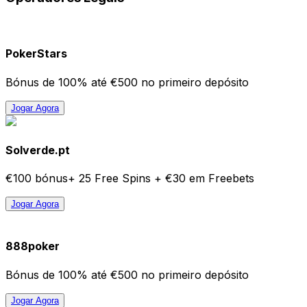
PokerStars
Bónus de 100% até €500 no primeiro depósito
Jogar Agora
Solverde.pt
€100 bónus+ 25 Free Spins + €30 em Freebets
Jogar Agora
888poker
Bónus de 100% até €500 no primeiro depósito
Jogar Agora