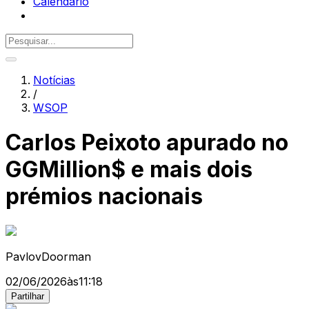
Calendário
Notícias
/
WSOP
Carlos Peixoto apurado no
GGMillion$ e mais dois
prémios nacionais
PavlovDoorman
02/06/2026
às
11:18
Partilhar