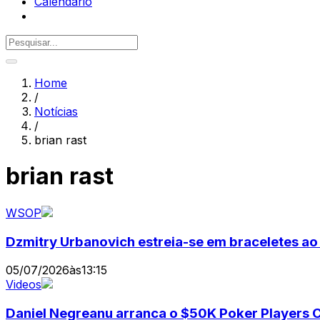
Calendário
Home
/
Notícias
/
brian rast
brian rast
WSOP
Dzmitry Urbanovich estreia-se em braceletes 
05/07/2026
às
13:15
Videos
Daniel Negreanu arranca o $50K Poker Players