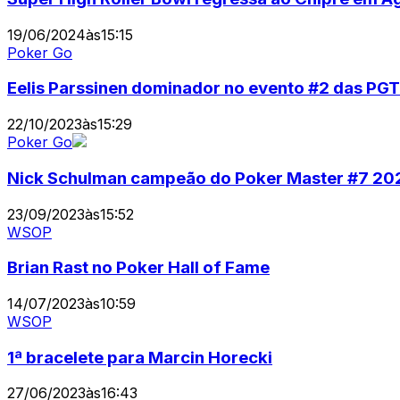
19/06/2024
às
15:15
Poker Go
Eelis Parssinen dominador no evento #2 das PGT
22/10/2023
às
15:29
Poker Go
Nick Schulman campeão do Poker Master #7 20
23/09/2023
às
15:52
WSOP
Brian Rast no Poker Hall of Fame
14/07/2023
às
10:59
WSOP
1ª bracelete para Marcin Horecki
27/06/2023
às
16:43