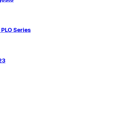
 PLO Series
23