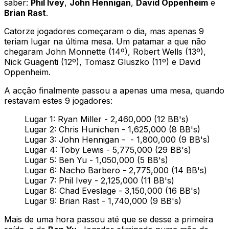
saber:
Phil Ivey
,
John Hennigan
,
David Oppenheim
e
Brian Rast
.
Catorze jogadores começaram o dia, mas apenas 9
teriam lugar na última mesa. Um patamar a que não
chegaram John Monnette (14º), Robert Wells (13º),
Nick Guagenti (12º), Tomasz Gluszko (11º) e David
Oppenheim.
A acção finalmente passou a apenas uma mesa, quando
restavam estes 9 jogadores:
Lugar 1: Ryan Miller - 2,460,000 (12 BB's)
Lugar 2: Chris Hunichen - 1,625,000 (8 BB's)
Lugar 3: John Hennigan - - 1,800,000 (9 BB's)
Lugar 4: Toby Lewis - 5,775,000 (29 BB's)
Lugar 5: Ben Yu - 1,050,000 (5 BB's)
Lugar 6: Nacho Barbero - 2,775,000 (14 BB's)
Lugar 7: Phil Ivey - 2,125,000 (11 BB's)
Lugar 8: Chad Eveslage - 3,150,000 (16 BB's)
Lugar 9: Brian Rast - 1,740,000 (9 BB's)
Mais de uma hora passou até que se desse a primeira