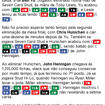
saída, a de
Ben Yu
. Jogador eliminado numa mão de
Seven Card Stud, às mãos de Toby Lewis. Yu acabou
com (
)/
/(
), e Lewis
J
4
4
3
Q
A
7
levou as ficas tendo (
)/
/(
K
7
A
Q
A
9
).
7
Não foi preciso esperar tanto tempo pela segunda
eliminação da mesa final, com
Chris Hunichen
a cair
uma dezena de minutos depois de Yu. Também se
jogava Seven Card Stud e Hunichen acabou com (
A
)/
/(
), sendo batido por (
10
Q
7
8
J
Q
)/
/(
) de John
K
K
3
3
2
10
J
Hennigan.
Ao eliminar Hunichen,
John Hennigan
chegava às
1.315.000 fichas, stack que não conseguiu conservar
por muito tempo, já que terminou no 7º posto. Já se
jogava Stud Hi-Lo, quando Hennigan viu Ryan Miller
levar o pote. Miller eliminou Hennigan tendo (
7
)/
/(
). Hennigan mostrou (
3
4
2
10
A
5
)/
não revelando a sétima
K
Q
Q
Q
10
3
carta.