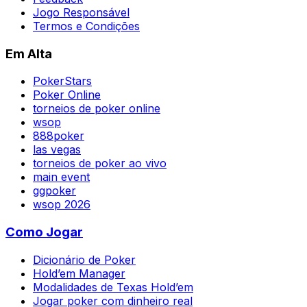
Jogo Responsável
Termos e Condições
Em Alta
PokerStars
Poker Online
torneios de poker online
wsop
888poker
las vegas
torneios de poker ao vivo
main event
ggpoker
wsop 2026
Como Jogar
Dicionário de Poker
Hold’em Manager
Modalidades de Texas Hold’em
Jogar poker com dinheiro real