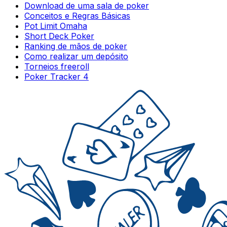
Download de uma sala de poker
Conceitos e Regras Básicas
Pot Limit Omaha
Short Deck Poker
Ranking de mãos de poker
Como realizar um depósito
Torneios freeroll
Poker Tracker 4