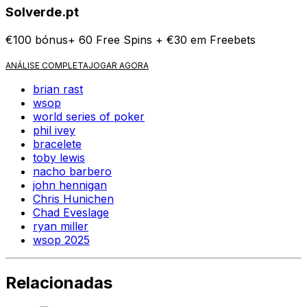
Solverde.pt
€100 bónus+ 60 Free Spins + €30 em Freebets
ANÁLISE COMPLETA
JOGAR AGORA
brian rast
wsop
world series of poker
phil ivey
bracelete
toby lewis
nacho barbero
john hennigan
Chris Hunichen
Chad Eveslage
ryan miller
wsop 2025
Relacionadas