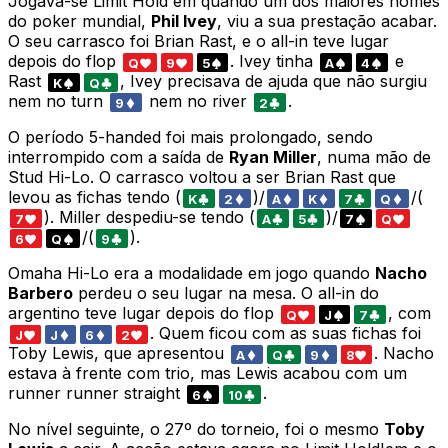
Jogava-se Limit Hold'em quando um dos maiores nomes
do poker mundial,
Phil Ivey
, viu a sua prestação acabar.
O seu carrasco foi Brian Rast, e o all-in teve lugar
depois do flop
. Ivey tinha
e
Q
9
5
A
4
Rast
, Ivey precisava de ajuda que não surgiu
K
Q
nem no turn
nem no river
.
9
2
O período 5-handed foi mais prolongado, sendo
interrompido com a saída de
Ryan Miller
, numa mão de
Stud Hi-Lo. O carrasco voltou a ser Brian Rast que
levou as fichas tendo (
)/
/(
K
2
A
K
7
Q
). Miller despediu-se tendo (
)/
7
A
5
7
Q
/(
).
6
Q
9
Omaha Hi-Lo era a modalidade em jogo quando
Nacho
Barbero
perdeu o seu lugar na mesa. O all-in do
argentino teve lugar depois do flop
, com
Q
J
7
. Quem ficou com as suas fichas foi
J
J
6
2
Toby Lewis, que apresentou
. Nacho
A
Q
9
8
estava à frente com trio, mas Lewis acabou com um
runner runner straight
.
6
10
No nível seguinte, o 27º do torneio, foi o mesmo
Toby