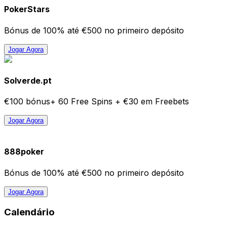
PokerStars
Bónus de 100% até €500 no primeiro depósito
Jogar Agora
Solverde.pt
€100 bónus+ 60 Free Spins + €30 em Freebets
Jogar Agora
888poker
Bónus de 100% até €500 no primeiro depósito
Jogar Agora
Calendário