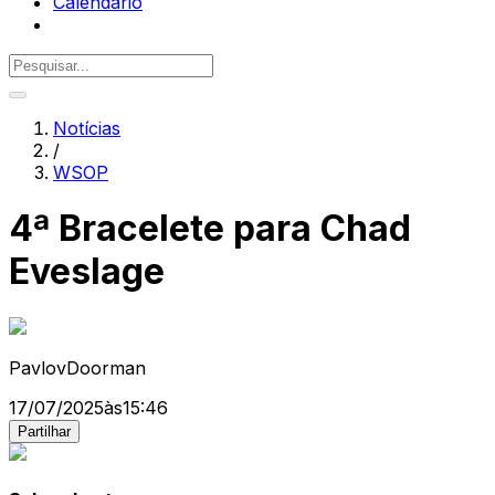
Calendário
Notícias
/
WSOP
4ª Bracelete para Chad
Eveslage
PavlovDoorman
17/07/2025
às
15:46
Partilhar