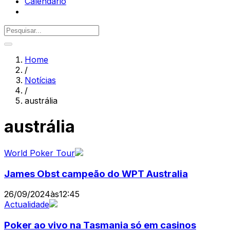
Calendário
Home
/
Notícias
/
austrália
austrália
World Poker Tour
James Obst campeão do WPT Australia
26/09/2024
às
12:45
Actualidade
Poker ao vivo na Tasmania só em casinos