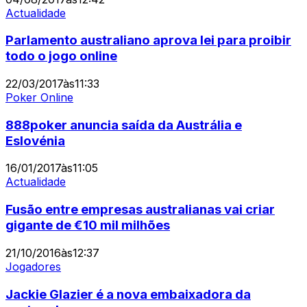
Actualidade
Parlamento australiano aprova lei para proibir
todo o jogo online
22/03/2017
às
11:33
Poker Online
888poker anuncia saída da Austrália e
Eslovénia
16/01/2017
às
11:05
Actualidade
Fusão entre empresas australianas vai criar
gigante de €10 mil milhões
21/10/2016
às
12:37
Jogadores
Jackie Glazier é a nova embaixadora da