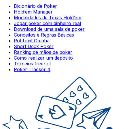
Dicionário de Poker
Hold’em Manager
Modalidades de Texas Hold’em
Jogar poker com dinheiro real
Download de uma sala de poker
Conceitos e Regras Básicas
Pot Limit Omaha
Short Deck Poker
Ranking de mãos de poker
Como realizar um depósito
Torneios freeroll
Poker Tracker 4