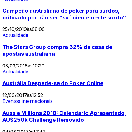
Campeão australiano de poker para surdos,
criticado por não ser "suficientemente surdo"
25/10/2019
às
08:00
Actualidade
The Stars Group compra 62% de casa de
apostas australiana
03/03/2018
às
10:20
Actualidade
Austrália Despede-se do Poker Online
12/09/2017
às
12:52
Eventos internacionais
Aussie Millions 2018: Calendário Apresentado,
AU$250k Challenge Removido
04/08/2017
às
12:42