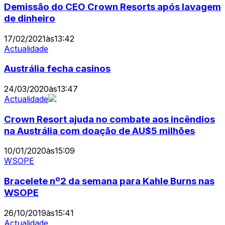
Demissão do CEO Crown Resorts após lavagem
de dinheiro
17/02/2021
às
13:42
Actualidade
Austrália fecha casinos
24/03/2020
às
13:47
Actualidade
Crown Resort ajuda no combate aos incêndios
na Austrália com doação de AU$5 milhões
10/01/2020
às
15:09
WSOPE
Bracelete nº2 da semana para Kahle Burns nas
WSOPE
26/10/2019
às
15:41
Actualidade