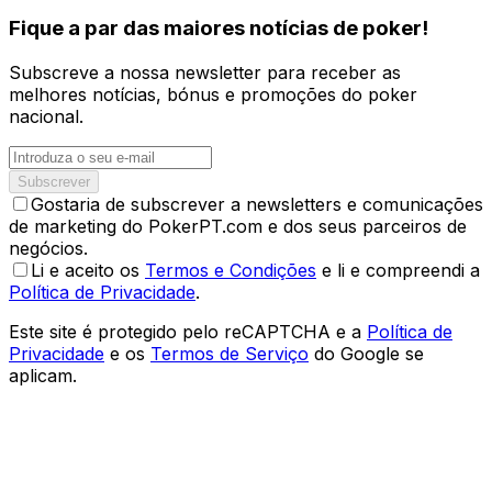
Fique a par das maiores notícias de poker!
Subscreve a nossa newsletter para receber as
melhores notícias, bónus e promoções do poker
nacional.
Subscrever
Gostaria de subscrever a newsletters e comunicações
de marketing do PokerPT.com e dos seus parceiros de
negócios.
Li e aceito os
Termos e Condições
e li e compreendi a
Política de Privacidade
.
Este site é protegido pelo reCAPTCHA e a
Política de
Privacidade
e os
Termos de Serviço
do Google se
aplicam.