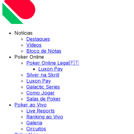
Notícias
Destaques
Vídeos
Bloco de Notas
Poker Online
Poker Online Legal🇵🇹
Luxon Pay
Silver na Skrill
Luxon Pay
Galactic Series
Como Jogar
Salas de Poker
Poker ao Vivo
Live Reports
Ranking ao Vivo
Galeria
Circuitos