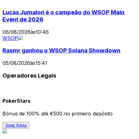
Lucas Jumalon é o campeão do WSOP Main
Event de 2026
06/08/2026
às
10:46
WSOP
Rasmr ganhou o WSOP Solana Showdown
05/08/2026
às
15:41
Operadores Legais
PokerStars
Bónus de 100% até €500 no primeiro depósito
Jogar Agora