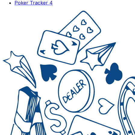
Poker Tracker 4