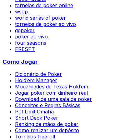
torneios de poker online
wsop
world series of poker
torneios de poker ao vivo
ggpoker
poker ao vivo
four seasons
FRESPT
Como Jogar
Dicionário de Poker
Hold’em Manager
Modalidades de Texas Hold’em
Jogar poker com dinheiro real
Download de uma sala de poker
Conceitos e Regras Básicas
Pot Limit Omaha
Short Deck Poker
Ranking de mãos de poker
Como realizar um depósito
Torneios freeroll