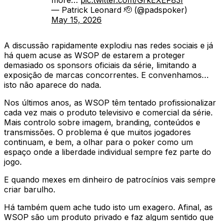
— Patrick Leonard 🫡 (@padspoker)
May 15, 2026
A discussão rapidamente explodiu nas redes sociais e já
há quem acuse as WSOP de estarem a proteger
demasiado os sponsors oficiais da série, limitando a
exposição de marcas concorrentes. E convenhamos…
isto não aparece do nada.
Nos últimos anos, as WSOP têm tentado profissionalizar
cada vez mais o produto televisivo e comercial da série.
Mais controlo sobre imagem, branding, conteúdos e
transmissões. O problema é que muitos jogadores
continuam, e bem, a olhar para o poker como um
espaço onde a liberdade individual sempre fez parte do
jogo.
E quando mexes em dinheiro de patrocínios vais sempre
criar barulho.
Há também quem ache tudo isto um exagero. Afinal, as
WSOP são um produto privado e faz algum sentido que