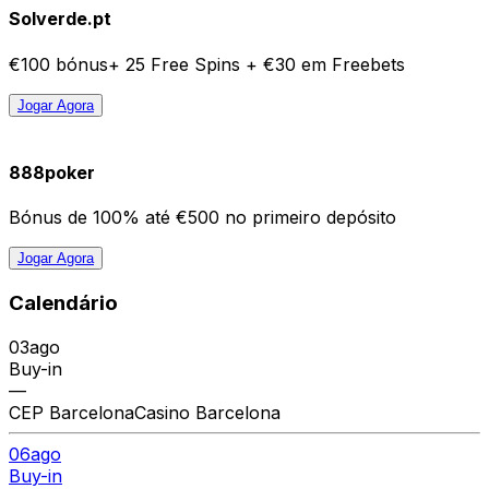
Solverde.pt
€100 bónus+ 25 Free Spins + €30 em Freebets
Jogar Agora
888poker
Bónus de 100% até €500 no primeiro depósito
Jogar Agora
Calendário
03
ago
Buy-in
—
CEP Barcelona
Casino Barcelona
06
ago
Buy-in