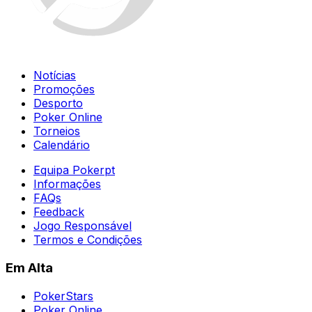
Notícias
Promoções
Desporto
Poker Online
Torneios
Calendário
Equipa Pokerpt
Informações
FAQs
Feedback
Jogo Responsável
Termos e Condições
Em Alta
PokerStars
Poker Online