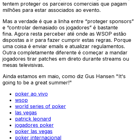
tentem proteger os parceiros comerciais que pagam
milhões para estar associados ao evento.
Mas a verdade é que a linha entre “proteger sponsors”
e “controlar demasiado os jogadores” é bastante
fina. Agora resta perceber até onde as WSOP estão
dispostas a ir para fazer cumprir estas regras. Porque
uma coisa é enviar emails e atualizar regulamentos.
Outra completamente diferente é começar a mandar
jogadores tirar patches em direto durante streams ou
mesas televisivas.
Ainda estamos em maio, como diz Gus Hansen "It's
going to be a great summer!"
poker ao vivo
wsop
world series of poker
las vegas
patrick leonard
jogadores poker
poker las vegas
poker internacional