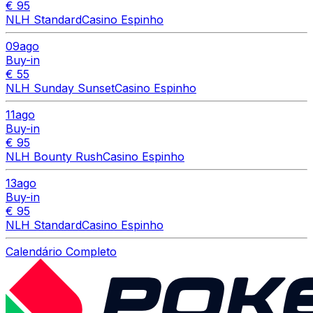
€ 95
NLH Standard
Casino Espinho
09
ago
Buy-in
€ 55
NLH Sunday Sunset
Casino Espinho
11
ago
Buy-in
€ 95
NLH Bounty Rush
Casino Espinho
13
ago
Buy-in
€ 95
NLH Standard
Casino Espinho
Calendário Completo