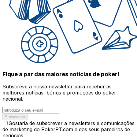
Fique a par das maiores notícias de poker!
Subscreve a nossa newsletter para receber as
melhores notícias, bónus e promoções do poker
nacional.
Subscrever
Gostaria de subscrever a newsletters e comunicações
de marketing do PokerPT.com e dos seus parceiros de
negócios.