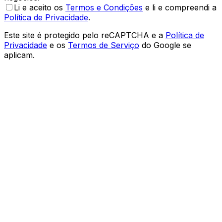
Li e aceito os
Termos e Condições
e li e compreendi a
Política de Privacidade
.
Este site é protegido pelo reCAPTCHA e a
Política de
Privacidade
e os
Termos de Serviço
do Google se
aplicam.