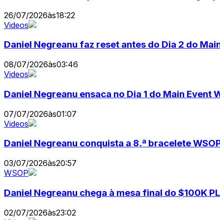
26/07/2026
às
18:22
Videos
Daniel Negreanu faz reset antes do Dia 2 do M
08/07/2026
às
03:46
Videos
Daniel Negreanu ensaca no Dia 1 do Main Even
07/07/2026
às
01:07
Videos
Daniel Negreanu conquista a 8.ª bracelete WSOP
03/07/2026
às
20:57
WSOP
Daniel Negreanu chega à mesa final do $100K P
02/07/2026
às
23:02