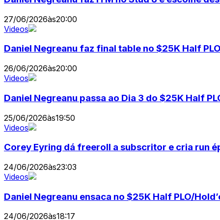
27/06/2026
às
20:00
Videos
Daniel Negreanu faz final table no $25K Half 
26/06/2026
às
20:00
Videos
Daniel Negreanu passa ao Dia 3 do $25K Half 
25/06/2026
às
19:50
Videos
Corey Eyring dá freeroll a subscritor e cria run
24/06/2026
às
23:03
Videos
Daniel Negreanu ensaca no $25K Half PLO/Hol
24/06/2026
às
18:17