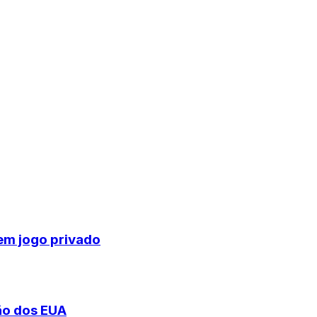
em jogo privado
ção dos EUA