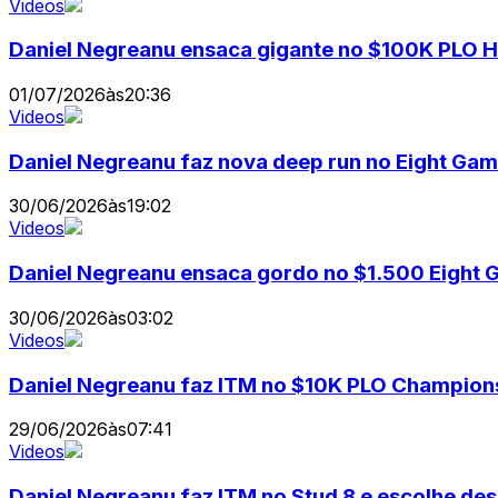
Videos
Daniel Negreanu ensaca gigante no $100K PLO H
01/07/2026
às
20:36
Videos
Daniel Negreanu faz nova deep run no Eight G
30/06/2026
às
19:02
Videos
Daniel Negreanu ensaca gordo no $1.500 Eight
30/06/2026
às
03:02
Videos
Daniel Negreanu faz ITM no $10K PLO Champio
29/06/2026
às
07:41
Videos
Daniel Negreanu faz ITM no Stud 8 e escolhe d