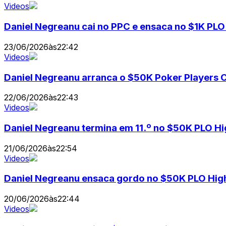
Videos
Daniel Negreanu cai no PPC e ensaca no $1K PL
23/06/2026
às
22:42
Videos
Daniel Negreanu arranca o $50K Poker Players
22/06/2026
às
22:43
Videos
Daniel Negreanu termina em 11.º no $50K PLO H
21/06/2026
às
22:54
Videos
Daniel Negreanu ensaca gordo no $50K PLO Hig
20/06/2026
às
22:44
Videos