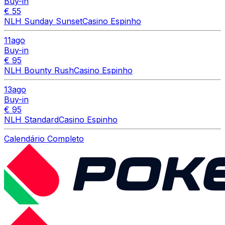
Buy-in
€ 55
NLH Sunday Sunset
Casino Espinho
11
ago
Buy-in
€ 95
NLH Bounty Rush
Casino Espinho
13
ago
Buy-in
€ 95
NLH Standard
Casino Espinho
Calendário Completo