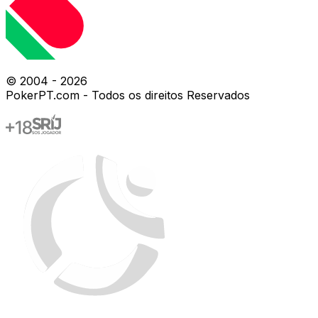
© 2004 -
2026
PokerPT.com - Todos os direitos Reservados