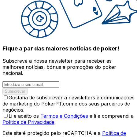
Fique a par das maiores notícias de poker!
Subscreve a nossa newsletter para receber as
melhores notícias, bónus e promoções do poker
nacional.
Subscrever
Gostaria de subscrever a newsletters e comunicações
de marketing do PokerPT.com e dos seus parceiros de
negócios.
Li e aceito os
Termos e Condições
e li e compreendi a
Política de Privacidade
.
Este site é protegido pelo reCAPTCHA e a
Política de