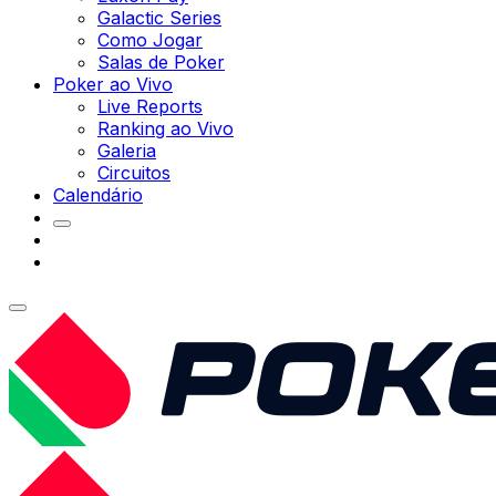
Galactic Series
Como Jogar
Salas de Poker
Poker ao Vivo
Live Reports
Ranking ao Vivo
Galeria
Circuitos
Calendário