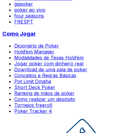
ggpoker
poker ao vivo
four seasons
FRESPT
Como Jogar
Dicionário de Poker
Hold’em Manager
Modalidades de Texas Hold’em
Jogar poker com dinheiro real
Download de uma sala de poker
Conceitos e Regras Básicas
Pot Limit Omaha
Short Deck Poker
Ranking de mãos de poker
Como realizar um depósito
Torneios freeroll
Poker Tracker 4