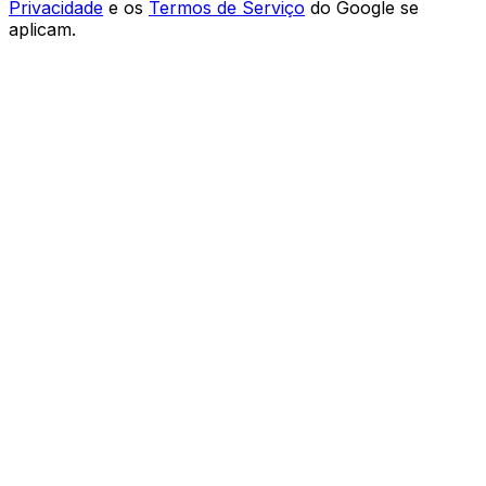
Privacidade
e os
Termos de Serviço
do Google se
aplicam.