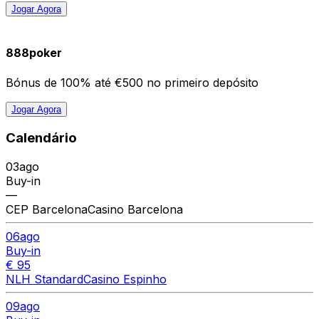
Jogar Agora
888poker
Bónus de 100% até €500 no primeiro depósito
Jogar Agora
Calendário
03
ago
Buy-in
—
CEP Barcelona
Casino Barcelona
06
ago
Buy-in
€ 95
NLH Standard
Casino Espinho
09
ago