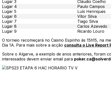
Lugar 3
Cláudio Coelho
Lugar 4
Paulo Campos
Lugar 5
Luís Henriques
Lugar 6
Vítor Silva
Lugar 7
Tiago Silva
Lugar 8
Carlos Azevedo
Lugar 9
Ricardo Louro
O torneio recomeçará no Casino Espinho às 15h15, na m
Dia 1A. Para mais sobre a acção
consulta o Live Report
Sobre o Algarve, a exemplo de anos anteriores, foram co
interessados devem enviar email para
poker.ca@solverd