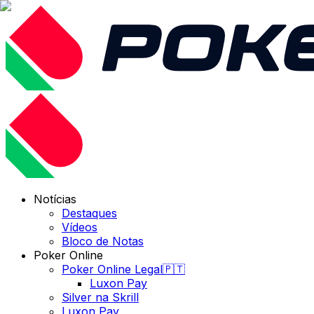
Notícias
Destaques
Vídeos
Bloco de Notas
Poker Online
Poker Online Legal🇵🇹
Luxon Pay
Silver na Skrill
Luxon Pay