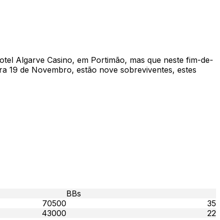
 Hotel Algarve Casino, em Portimão, mas que neste fim-de-
ara 19 de Novembro, estão nove sobreviventes, estes
BBs
70500
35
43000
22