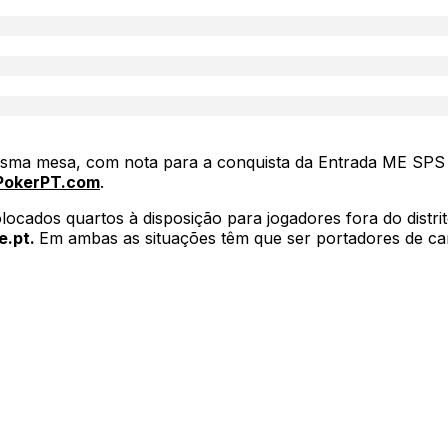
esma mesa, com nota para a conquista da Entrada ME SPS 
 PokerPT.com
.
locados quartos à disposição para jogadores fora do distr
e.pt.
Em ambas as situações têm que ser portadores de c