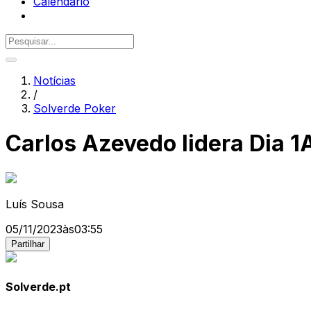
Calendário
Notícias
/
Solverde Poker
Carlos Azevedo lidera Dia 1
Luís Sousa
05/11/2023
às
03:55
Partilhar
Solverde.pt