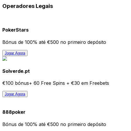
Operadores Legais
PokerStars
Bónus de 100% até €500 no primeiro depósito
Jogar Agora
Solverde.pt
€100 bónus+ 60 Free Spins + €30 em Freebets
Jogar Agora
888poker
Bónus de 100% até €500 no primeiro depósito