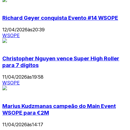
Richard Geyer conquista Evento #14 WSOPE
12/04/2026
às
20:39
WSOPE
Christopher Nguyen vence Super High Roller
para 7 dígitos
11/04/2026
às
19:58
WSOPE
Marius Kudzmanas campeão do Main Event
WSOPE para €2M
11/04/2026
às
14:17