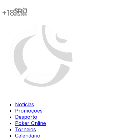
Notícias
Promoções
Desporto
Poker Online
Torneios
Calendário