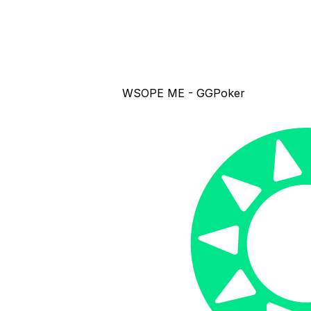
WSOPE ME - GGPoker