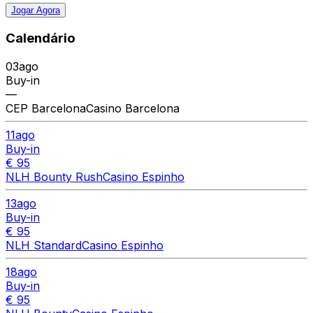
Jogar Agora
Calendário
03
ago
Buy-in
—
CEP Barcelona
Casino Barcelona
11
ago
Buy-in
€ 95
NLH Bounty Rush
Casino Espinho
13
ago
Buy-in
€ 95
NLH Standard
Casino Espinho
18
ago
Buy-in
€ 95