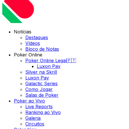
Notícias
Destaques
Vídeos
Bloco de Notas
Poker Online
Poker Online Legal🇵🇹
Luxon Pay
Silver na Skrill
Luxon Pay
Galactic Series
Como Jogar
Salas de Poker
Poker ao Vivo
Live Reports
Ranking ao Vivo
Galeria
Circuitos