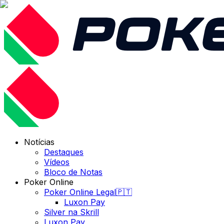
Notícias
Destaques
Vídeos
Bloco de Notas
Poker Online
Poker Online Legal🇵🇹
Luxon Pay
Silver na Skrill
Luxon Pay