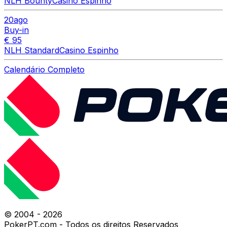
NLH Bounty
Casino Espinho
20
ago
Buy-in
€ 95
NLH Standard
Casino Espinho
Calendário Completo
© 2004 -
2026
PokerPT.com - Todos os direitos Reservados