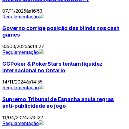
07/11/2025
às
16:53
Regulamentação
Governo corrige posição das blinds nos cash
games
03/03/2025
às
14:27
Regulamentação
GGPoker & PokerStars tentam liquidez
internacional no Ontario
14/11/2024
às
14:55
Regulamentação
Supremo Tribunal de Espanha anula regras
anti-publicidade ao jogo
11/04/2024
às
15:22
Regulamentação