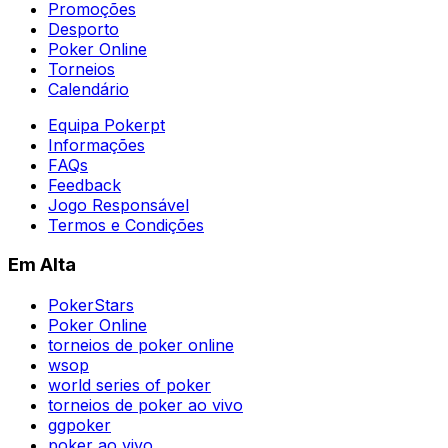
Promoções
Desporto
Poker Online
Torneios
Calendário
Equipa Pokerpt
Informações
FAQs
Feedback
Jogo Responsável
Termos e Condições
Em Alta
PokerStars
Poker Online
torneios de poker online
wsop
world series of poker
torneios de poker ao vivo
ggpoker
poker ao vivo