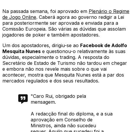
Na passada semana, foi aprovado em
Plenário o Regime
de Jogo Online
. Caberá agora ao governo redigir a Lei
para posteriormente ser aprovada e enviada para a
Comissão Europeia. São várias as dúvidas que assolam
jogadores de poker e também apostadores.
Um dos apostadores, dirigiu-se ao
Facebook de Adolfo
Mesquita Nunes
e questionou-o relativamente às suas
dúvidas, especialmente o trading. A resposta do
Secretário de Estado de Turismo não tardou em chegar
e embora não nos revele mais sobre o que vai
acontecer, mostra que Mesquita Nunes está a par dos
mercados regulados e dos seus resultados.
"
Caro Rui, obrigado pela
mensagem.
A redacção final do diploma, e a sua
aprovação em Conselho de
Ministros, ainda não sucedeu
sequer. Aquilo que sucedeu foi a