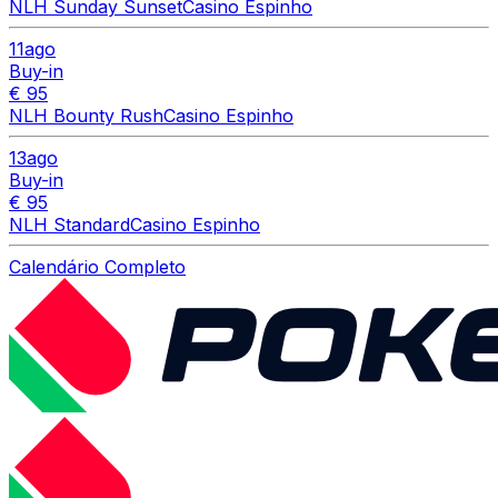
NLH Sunday Sunset
Casino Espinho
11
ago
Buy-in
€ 95
NLH Bounty Rush
Casino Espinho
13
ago
Buy-in
€ 95
NLH Standard
Casino Espinho
Calendário Completo