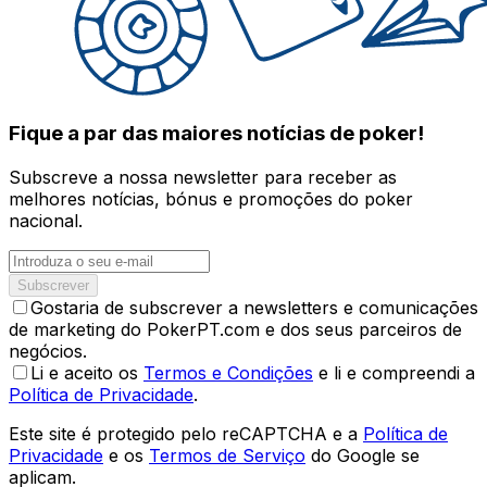
Fique a par das maiores notícias de poker!
Subscreve a nossa newsletter para receber as
melhores notícias, bónus e promoções do poker
nacional.
Subscrever
Gostaria de subscrever a newsletters e comunicações
de marketing do PokerPT.com e dos seus parceiros de
negócios.
Li e aceito os
Termos e Condições
e li e compreendi a
Política de Privacidade
.
Este site é protegido pelo reCAPTCHA e a
Política de
Privacidade
e os
Termos de Serviço
do Google se
aplicam.