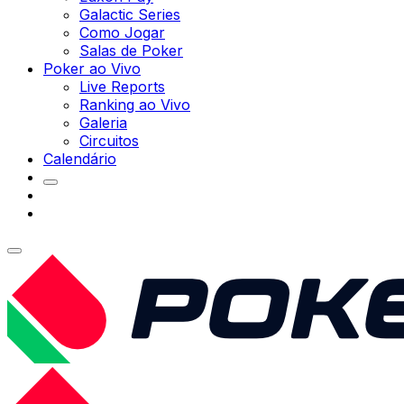
Galactic Series
Como Jogar
Salas de Poker
Poker ao Vivo
Live Reports
Ranking ao Vivo
Galeria
Circuitos
Calendário