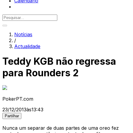
Calendário
Notícias
/
Actualidade
Teddy KGB não regressa
para Rounders 2
PokerPT.com
23/12/2013
às
13:43
Partilhar
Nunca um separar de duas partes de uma oreo fez