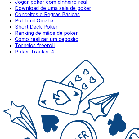
Jogar poker com dinheiro real
Download de uma sala de poker
Conceitos e Regras Básicas
Pot Limit Omaha
Short Deck Poker
Ranking de mãos de poker
Como realizar um depósito
Torneios freeroll
Poker Tracker 4