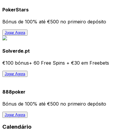
PokerStars
Bónus de 100% até €500 no primeiro depósito
Jogar Agora
Solverde.pt
€100 bónus+ 60 Free Spins + €30 em Freebets
Jogar Agora
888poker
Bónus de 100% até €500 no primeiro depósito
Jogar Agora
Calendário