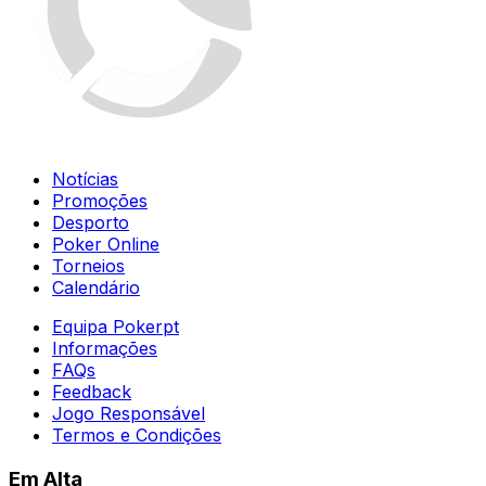
Notícias
Promoções
Desporto
Poker Online
Torneios
Calendário
Equipa Pokerpt
Informações
FAQs
Feedback
Jogo Responsável
Termos e Condições
Em Alta