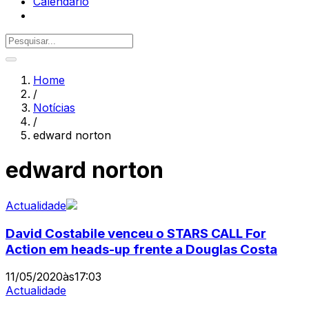
Calendário
Home
/
Notícias
/
edward norton
edward norton
Actualidade
David Costabile venceu o STARS CALL For
Action em heads-up frente a Douglas Costa
11/05/2020
às
17:03
Actualidade