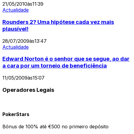
21/05/2010
às
11:39
Actualidade
Rounders 2? Uma hipótese cada vez mais
plausível!
28/07/2009
às
13:47
Actualidade
Edward Norton é o senhor que se segue, ao dar
a cara por um torneio de beneficiência
11/05/2009
às
15:07
Operadores Legais
PokerStars
Bónus de 100% até €500 no primeiro depósito