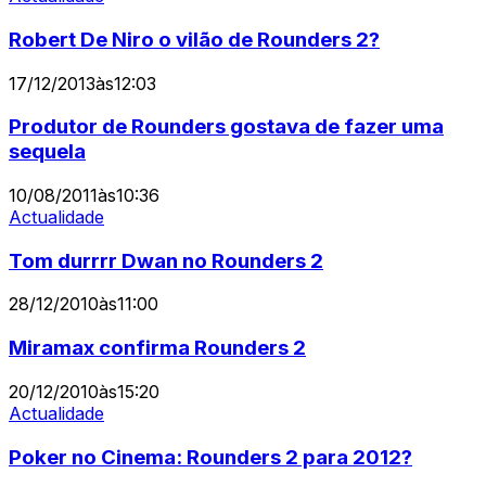
Robert De Niro o vilão de Rounders 2?
17/12/2013
às
12:03
Produtor de Rounders gostava de fazer uma
sequela
10/08/2011
às
10:36
Actualidade
Tom durrrr Dwan no Rounders 2
28/12/2010
às
11:00
Miramax confirma Rounders 2
20/12/2010
às
15:20
Actualidade
Poker no Cinema: Rounders 2 para 2012?