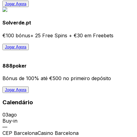
Jogar Agora
Solverde.pt
€100 bónus+ 25 Free Spins + €30 em Freebets
Jogar Agora
888poker
Bónus de 100% até €500 no primeiro depósito
Jogar Agora
Calendário
03
ago
Buy-in
—
CEP Barcelona
Casino Barcelona