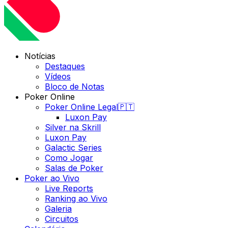
Notícias
Destaques
Vídeos
Bloco de Notas
Poker Online
Poker Online Legal🇵🇹
Luxon Pay
Silver na Skrill
Luxon Pay
Galactic Series
Como Jogar
Salas de Poker
Poker ao Vivo
Live Reports
Ranking ao Vivo
Galeria
Circuitos