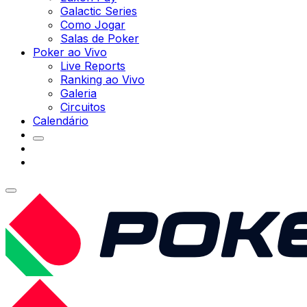
Galactic Series
Como Jogar
Salas de Poker
Poker ao Vivo
Live Reports
Ranking ao Vivo
Galeria
Circuitos
Calendário