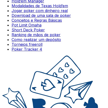
Hold’em Manager
Modalidades de Texas Hold’em
Jogar poker com dinheiro real
Download de uma sala de poker
Conceitos e Regras Básicas
Pot Limit Omaha
Short Deck Poker
Ranking de mãos de poker
Como realizar um depósito
Torneios freeroll
Poker Tracker 4