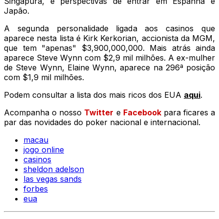
Singapura, e perspectivas de entrar em Espanha e
Japão.
A segunda personalidade ligada aos casinos que
aparece nesta lista é Kirk Kerkorian, accionista da MGM,
que tem "apenas" $3,900,000,000. Mais atrás ainda
aparece Steve Wynn com $2,9 mil milhões. A ex-mulher
de Steve Wynn, Elaine Wynn, aparece na 296ª posição
com $1,9 mil milhões.
Podem consultar a lista dos mais ricos dos EUA
aqui
.
Acompanha o nosso
Twitter
e
Facebook
para ficares a
par das novidades do poker nacional e internacional.
macau
jogo online
casinos
sheldon adelson
las vegas sands
forbes
eua