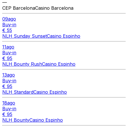
—
CEP Barcelona
Casino Barcelona
09
ago
Buy-in
€ 55
NLH Sunday Sunset
Casino Espinho
11
ago
Buy-in
€ 95
NLH Bounty Rush
Casino Espinho
13
ago
Buy-in
€ 95
NLH Standard
Casino Espinho
18
ago
Buy-in
€ 95
NLH Bounty
Casino Espinho