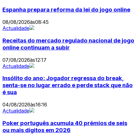
Espanha prepara reforma da lei do jogo online
08/08/2026
às
08:45
Actualidade
Receitas do mercado regulado nacional de jogo
online continuam a subir
07/08/2026
às
12:17
Actualidade
Insólito do ano: Jogador regressa do break,
senta-se no lugar errado e perde stack que não
é sua
04/08/2026
às
16:16
Actualidade
Poker português acumula 40 prémios de seis
ou mais dígitos em 2026