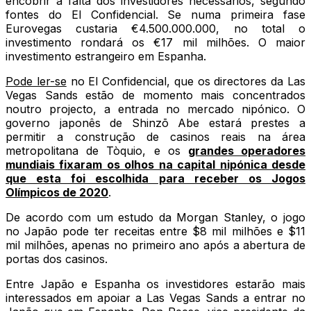
encobrir a falta dos investidores necessários, segundo
fontes do El Confidencial. Se numa primeira fase
Eurovegas custaria €4.500.000.000, no total o
investimento rondará os €17 mil milhões. O maior
investimento estrangeiro em Espanha.
Pode ler-se
no El Confidencial, que os directores da Las
Vegas Sands estão de momento mais concentrados
noutro projecto, a entrada no mercado nipónico. O
governo japonês de Shinzō Abe estará prestes a
permitir a construção de casinos reais na área
metropolitana de Tòquio, e os
grandes operadores
mundiais fixaram os olhos na capital nipónica desde
que esta foi escolhida para receber os Jogos
Olímpicos de 2020
.
De acordo com um estudo da Morgan Stanley, o jogo
no Japão pode ter receitas entre $8 mil milhões e $11
mil milhões, apenas no primeiro ano após a abertura de
portas dos casinos.
Entre Japão e Espanha os investidores estarão mais
interessados em apoiar a Las Vegas Sands a entrar no