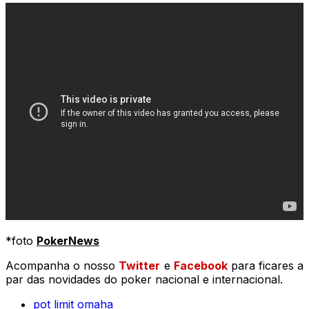
*foto
PokerNews
Acompanha o nosso
Twitter
e
Facebook
para ficares a
par das novidades do poker nacional e internacional.
pot limit omaha