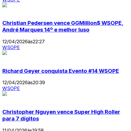
Christian Pedersen vence GGMillion$ WSOPE,
André Marques 14º e melhor luso
12/04/2026
às
22:27
WSOPE
Richard Geyer conquista Evento #14 WSOPE
12/04/2026
às
20:39
WSOPE
Christopher Nguyen vence Super High Roller
para 7 dígitos
11/04/2026
às
19:58