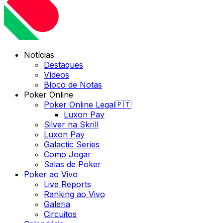
Notícias
Destaques
Vídeos
Bloco de Notas
Poker Online
Poker Online Legal🇵🇹
Luxon Pay
Silver na Skrill
Luxon Pay
Galactic Series
Como Jogar
Salas de Poker
Poker ao Vivo
Live Reports
Ranking ao Vivo
Galeria
Circuitos