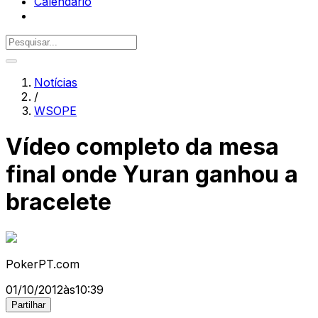
Calendário
Notícias
/
WSOPE
Vídeo completo da mesa
final onde Yuran ganhou a
bracelete
PokerPT.com
01/10/2012
às
10:39
Partilhar