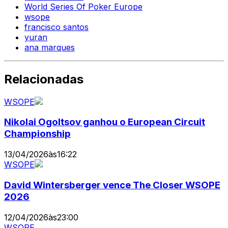
World Series Of Poker Europe
wsope
francisco santos
yuran
ana marques
Relacionadas
WSOPE
Nikolai Ogoltsov ganhou o European Circuit
Championship
13/04/2026
às
16:22
WSOPE
David Wintersberger vence The Closer WSOPE
2026
12/04/2026
às
23:00
WSOPE