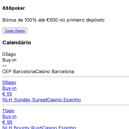
888poker
Bónus de 100% até €500 no primeiro depósito
Jogar Agora
Calendário
03
ago
Buy-in
—
CEP Barcelona
Casino Barcelona
09
ago
Buy-in
€ 55
NLH Sunday Sunset
Casino Espinho
11
ago
Buy-in
€ 95
NLH Bounty Rush
Casino Espinho