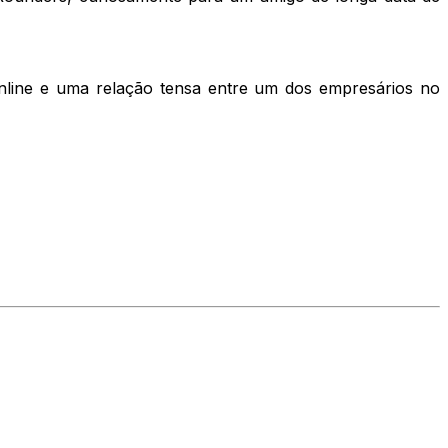
line e uma relação tensa entre um dos empresários no