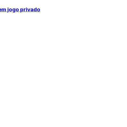
em jogo privado