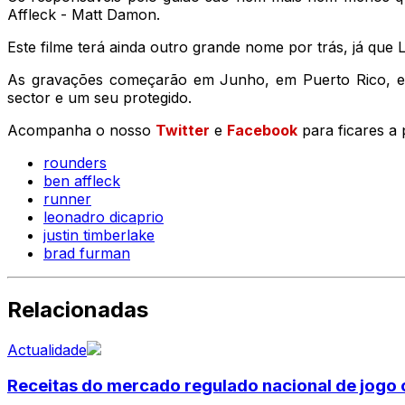
Affleck - Matt Damon.
Este filme terá ainda outro grande nome por trás, já que
As gravações começarão em Junho, em Puerto Rico, e 
sector e um seu protegido.
Acompanha o nosso
Twitter
e
Facebook
para ficares a 
rounders
ben affleck
runner
leonadro dicaprio
justin timberlake
brad furman
Relacionadas
Actualidade
Receitas do mercado regulado nacional de jogo o