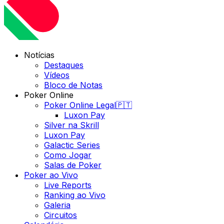
Notícias
Destaques
Vídeos
Bloco de Notas
Poker Online
Poker Online Legal🇵🇹
Luxon Pay
Silver na Skrill
Luxon Pay
Galactic Series
Como Jogar
Salas de Poker
Poker ao Vivo
Live Reports
Ranking ao Vivo
Galeria
Circuitos