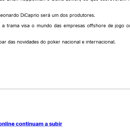
 Leonardo DiCaprio será um dos produtores.
a trama visa o mundo das empresas offshore de jogo on
par das novidades do poker nacional e internacional.
nline continuam a subir