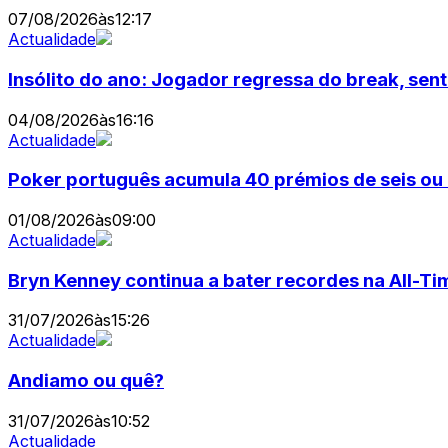
07/08/2026
às
12:17
Actualidade
Insólito do ano: Jogador regressa do break, sent
04/08/2026
às
16:16
Actualidade
Poker português acumula 40 prémios de seis ou
01/08/2026
às
09:00
Actualidade
Bryn Kenney continua a bater recordes na All-Ti
31/07/2026
às
15:26
Actualidade
Andiamo ou quê?
31/07/2026
às
10:52
Actualidade