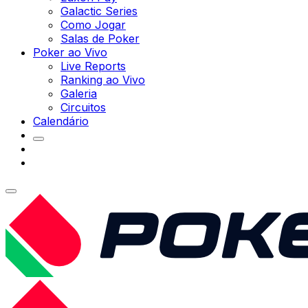
Galactic Series
Como Jogar
Salas de Poker
Poker ao Vivo
Live Reports
Ranking ao Vivo
Galeria
Circuitos
Calendário