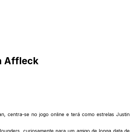
n Affleck
, centra-se no jogo online e terá como estrelas Justin
Rounders, curiosamente para um amigo de longa data de