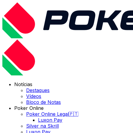
Notícias
Destaques
Vídeos
Bloco de Notas
Poker Online
Poker Online Legal🇵🇹
Luxon Pay
Silver na Skrill
Luxon Pay