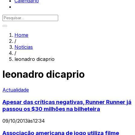
Calendário
Home
/
Notícias
/
leonadro dicaprio
leonadro dicaprio
Actualidade
Apesar das críticas negativas, Runner Runner já
passou os $30 milhões na bilheteira
09/10/2013
às
12:34
Associação americana de jogo utiliza filme