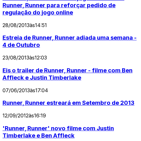
Runner, Runner para reforçar pedido de
regulação do jogo online
28/08/2013
às
14:51
Estreia de Runner, Runner adiada uma semana -
4 de Outubro
23/08/2013
às
12:03
Eis o trailer de Runner, Runner - filme com Ben
Affleck e Justin Timberlake
07/06/2013
às
17:04
Runner, Runner estreará em Setembro de 2013
12/09/2012
às
16:19
'Runner, Runner' novo filme com Justin
Timberlake e Ben Affleck