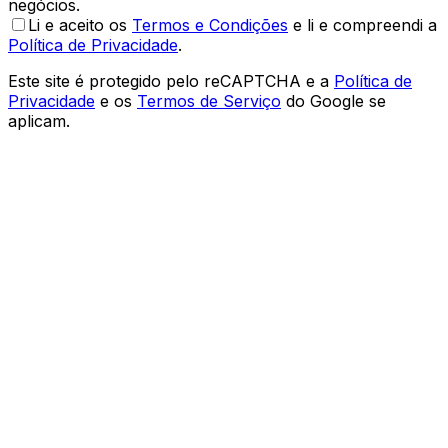
negócios.
Li e aceito os
Termos e Condições
e li e compreendi a
Política de Privacidade
.
Este site é protegido pelo reCAPTCHA e a
Política de
Privacidade
e os
Termos de Serviço
do Google se
aplicam.