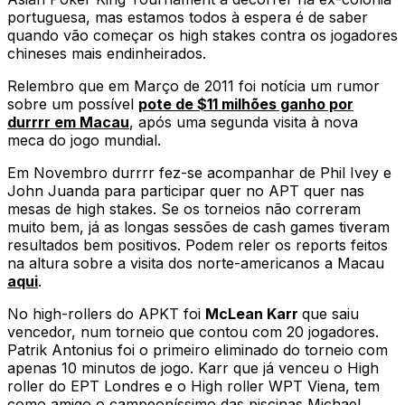
portuguesa, mas estamos todos à espera é de saber
quando vão começar os high stakes contra os jogadores
chineses mais endinheirados.
Relembro que em Março de 2011 foi notícia um rumor
sobre um possível
pote de $11 milhões ganho por
durrrr em Macau
, após uma segunda visita à nova
meca do jogo mundial.
Em Novembro durrrr fez-se acompanhar de Phil Ivey e
John Juanda para participar quer no APT quer nas
mesas de high stakes. Se os torneios não correram
muito bem, já as longas sessões de cash games tiveram
resultados bem positivos. Podem reler os reports feitos
na altura sobre a visita dos norte-americanos a Macau
aqui
.
No high-rollers do APKT foi
McLean Karr
que saiu
vencedor, num torneio que contou com 20 jogadores.
Patrik Antonius foi o primeiro eliminado do torneio com
apenas 10 minutos de jogo. Karr que já venceu o High
roller do EPT Londres e o High roller WPT Viena, tem
como amigo o campeoníssimo das piscinas Michael