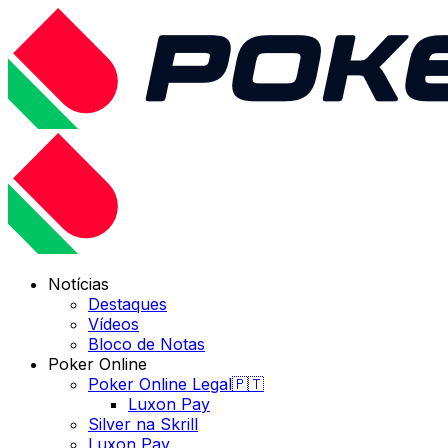
Notícias
Destaques
Vídeos
Bloco de Notas
Poker Online
Poker Online Legal🇵🇹
Luxon Pay
Silver na Skrill
Luxon Pay