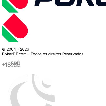
© 2004 -
2026
PokerPT.com - Todos os direitos Reservados