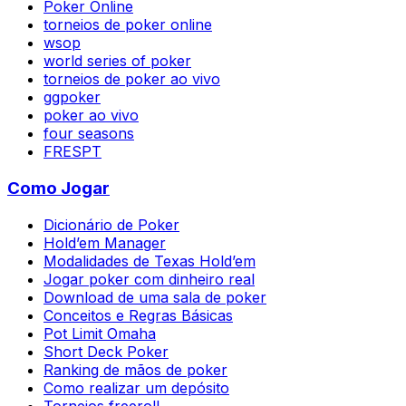
Poker Online
torneios de poker online
wsop
world series of poker
torneios de poker ao vivo
ggpoker
poker ao vivo
four seasons
FRESPT
Como Jogar
Dicionário de Poker
Hold’em Manager
Modalidades de Texas Hold’em
Jogar poker com dinheiro real
Download de uma sala de poker
Conceitos e Regras Básicas
Pot Limit Omaha
Short Deck Poker
Ranking de mãos de poker
Como realizar um depósito
Torneios freeroll