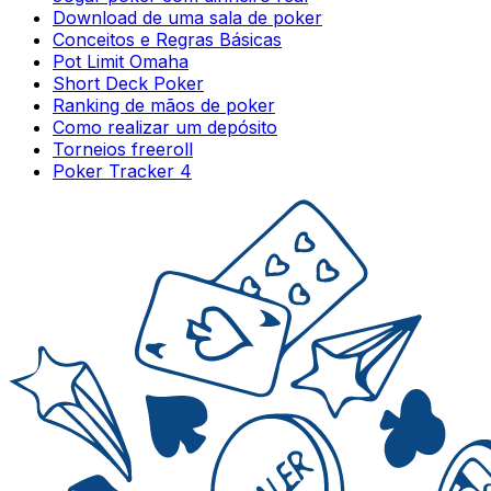
Download de uma sala de poker
Conceitos e Regras Básicas
Pot Limit Omaha
Short Deck Poker
Ranking de mãos de poker
Como realizar um depósito
Torneios freeroll
Poker Tracker 4