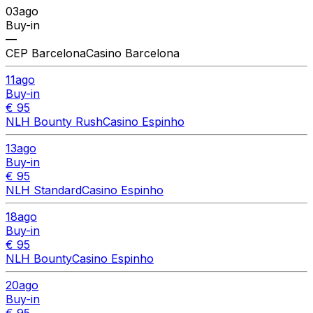
03
ago
Buy-in
—
CEP Barcelona
Casino Barcelona
11
ago
Buy-in
€ 95
NLH Bounty Rush
Casino Espinho
13
ago
Buy-in
€ 95
NLH Standard
Casino Espinho
18
ago
Buy-in
€ 95
NLH Bounty
Casino Espinho
20
ago
Buy-in
€ 95