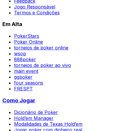
Feedback
Jogo Responsável
Termos e Condições
Em Alta
PokerStars
Poker Online
torneios de poker online
wsop
888poker
torneios de poker ao vivo
main event
ggpoker
four seasons
FRESPT
Como Jogar
Dicionário de Poker
Hold’em Manager
Modalidades de Texas Hold’em
Jogar poker com dinheiro real