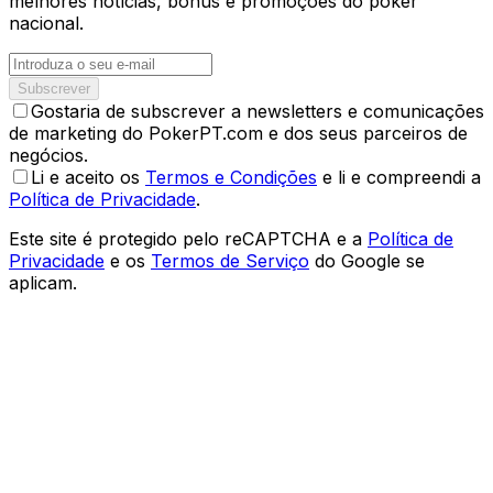
melhores notícias, bónus e promoções do poker
nacional.
Subscrever
Gostaria de subscrever a newsletters e comunicações
de marketing do PokerPT.com e dos seus parceiros de
negócios.
Li e aceito os
Termos e Condições
e li e compreendi a
Política de Privacidade
.
Este site é protegido pelo reCAPTCHA e a
Política de
Privacidade
e os
Termos de Serviço
do Google se
aplicam.