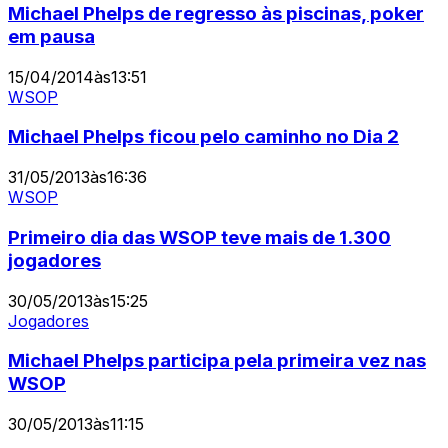
Michael Phelps de regresso às piscinas, poker
em pausa
15/04/2014
às
13:51
WSOP
Michael Phelps ficou pelo caminho no Dia 2
31/05/2013
às
16:36
WSOP
Primeiro dia das WSOP teve mais de 1.300
jogadores
30/05/2013
às
15:25
Jogadores
Michael Phelps participa pela primeira vez nas
WSOP
30/05/2013
às
11:15