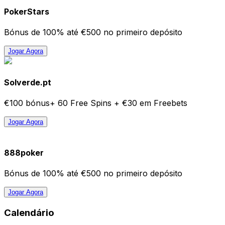
PokerStars
Bónus de 100% até €500 no primeiro depósito
Jogar Agora
Solverde.pt
€100 bónus+ 60 Free Spins + €30 em Freebets
Jogar Agora
888poker
Bónus de 100% até €500 no primeiro depósito
Jogar Agora
Calendário