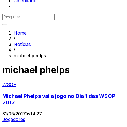
Calendário
Home
/
Notícias
/
michael phelps
michael phelps
WSOP
Michael Phelps vai a jogo no Dia 1 das WSOP
2017
31/05/2017
às
14:27
Jogadores