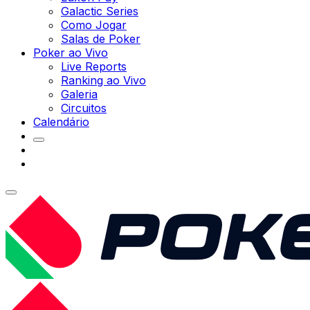
Galactic Series
Como Jogar
Salas de Poker
Poker ao Vivo
Live Reports
Ranking ao Vivo
Galeria
Circuitos
Calendário