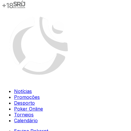
Notícias
Promoções
Desporto
Poker Online
Torneios
Calendário