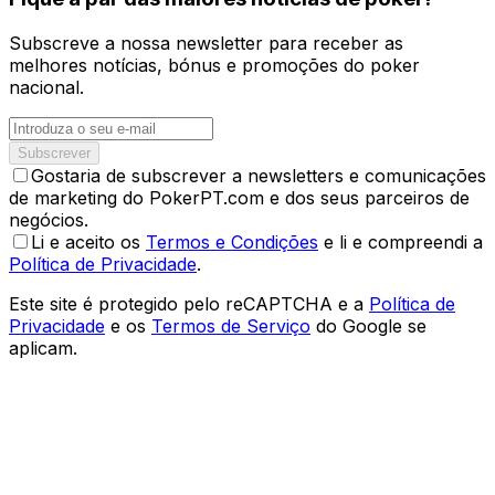
Subscreve a nossa newsletter para receber as
melhores notícias, bónus e promoções do poker
nacional.
Subscrever
Gostaria de subscrever a newsletters e comunicações
de marketing do PokerPT.com e dos seus parceiros de
negócios.
Li e aceito os
Termos e Condições
e li e compreendi a
Política de Privacidade
.
Este site é protegido pelo reCAPTCHA e a
Política de
Privacidade
e os
Termos de Serviço
do Google se
aplicam.