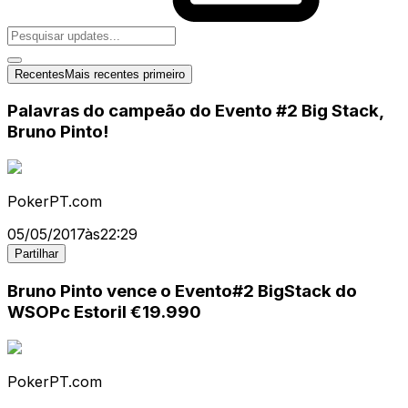
Recentes
Mais recentes primeiro
Palavras do campeão do Evento #2 Big Stack,
Bruno Pinto!
PokerPT.com
05/05/2017
às
22:29
Partilhar
Bruno Pinto vence o Evento#2 BigStack do
WSOPc Estoril €19.990
PokerPT.com