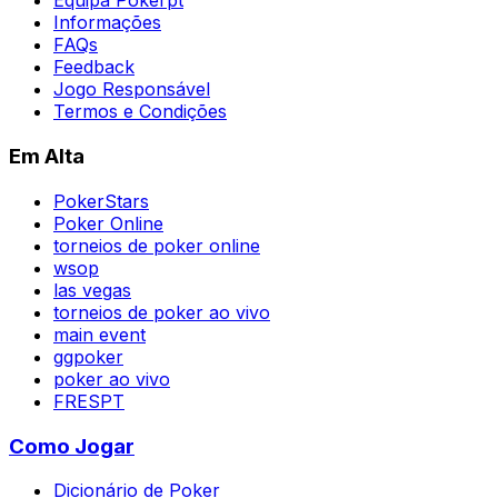
Equipa Pokerpt
Informações
FAQs
Feedback
Jogo Responsável
Termos e Condições
Em Alta
PokerStars
Poker Online
torneios de poker online
wsop
las vegas
torneios de poker ao vivo
main event
ggpoker
poker ao vivo
FRESPT
Como Jogar
Dicionário de Poker