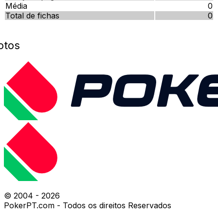
Média
0
Total de fichas
0
otos
© 2004 -
2026
PokerPT.com - Todos os direitos Reservados