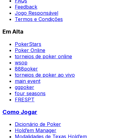
FAQs
Feedback
Jogo Responsável
Termos e Condições
Em Alta
PokerStars
Poker Online
torneios de poker online
wsop
888poker
torneios de poker ao vivo
main event
ggpoker
four seasons
FRESPT
Como Jogar
Dicionário de Poker
Hold’em Manager
Modalidades de Texas Hold’em