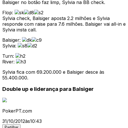
Balsiger no botão faz limp, Sylvia na BB check.
Flop:
Sylvia check, Balsiger aposta 2.2 milhões e Sylvia
responde com raise para 7.6 milhões. Balsiger vai all-in e
Sylvia insta call.
Balsiger:
Sylvia:
Turn:
River:
Sylvia fica com 69.200.000 e Balsiger desce às
55.400.000.
Double up e liderança para Balsiger
PokerPT.com
31/10/2012
às
10:43
Partilhar