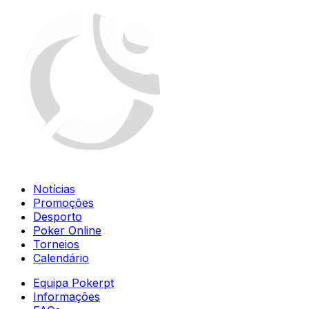
Notícias
Promoções
Desporto
Poker Online
Torneios
Calendário
Equipa Pokerpt
Informações