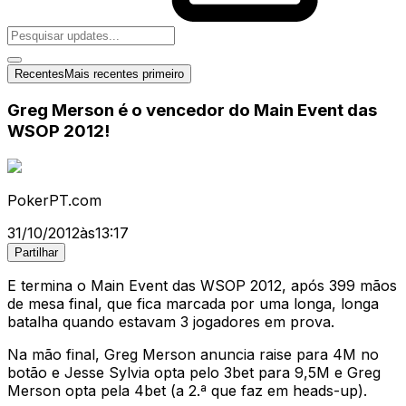
Recentes
Mais recentes primeiro
Greg Merson é o vencedor do Main Event das
WSOP 2012!
PokerPT.com
31/10/2012
às
13:17
Partilhar
E termina o Main Event das WSOP 2012, após 399 mãos
de mesa final, que fica marcada por uma longa, longa
batalha quando estavam 3 jogadores em prova.
Na mão final, Greg Merson anuncia raise para 4M no
botão e Jesse Sylvia opta pelo 3bet para 9,5M e Greg
Merson opta pela 4bet (a 2.ª que faz em heads-up).