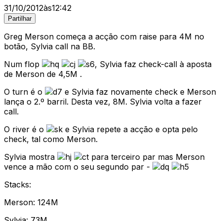
31/10/2012
às
12:42
Partilhar
Greg Merson começa a acção com raise para 4M no
botão, Sylvia call na BB.
Num flop
, Sylvia faz check-call à aposta
de Merson de 4,5M .
O turn é o
e Sylvia faz novamente check e Merson
lança o 2.º barril. Desta vez, 8M. Sylvia volta a fazer
call.
O river é o
e Sylvia repete a acção e opta pelo
check, tal como Merson.
Sylvia mostra
para terceiro par mas Merson
vence a mão com o seu segundo par -
Stacks:
Merson: 124M
Sylvia: 73M