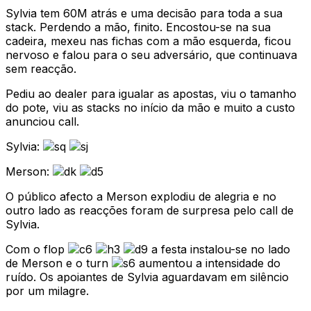
Sylvia tem 60M atrás e uma decisão para toda a sua
stack. Perdendo a mão, finito. Encostou-se na sua
cadeira, mexeu nas fichas com a mão esquerda, ficou
nervoso e falou para o seu adversário, que continuava
sem reacção.
Pediu ao dealer para igualar as apostas, viu o tamanho
do pote, viu as stacks no início da mão e muito a custo
anunciou call.
Sylvia:
Merson:
O público afecto a Merson explodiu de alegria e no
outro lado as reacções foram de surpresa pelo call de
Sylvia.
Com o flop
a festa instalou-se no lado
de Merson e o turn
aumentou a intensidade do
ruído. Os apoiantes de Sylvia aguardavam em silêncio
por um milagre.