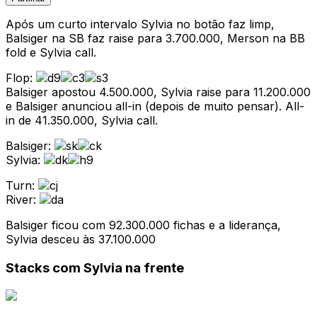
Após um curto intervalo Sylvia no botão faz limp,
Balsiger na SB faz raise para 3.700.000, Merson na BB
fold e Sylvia call.
Flop:
Balsiger apostou 4.500.000, Sylvia raise para 11.200.000
e Balsiger anunciou all-in (depois de muito pensar). All-
in de 41.350.000, Sylvia call.
Balsiger:
Sylvia:
Turn:
River:
Balsiger ficou com 92.300.000 fichas e a liderança,
Sylvia desceu às 37.100.000
Stacks com Sylvia na frente