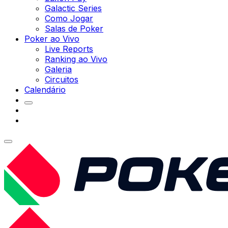
Galactic Series
Como Jogar
Salas de Poker
Poker ao Vivo
Live Reports
Ranking ao Vivo
Galeria
Circuitos
Calendário