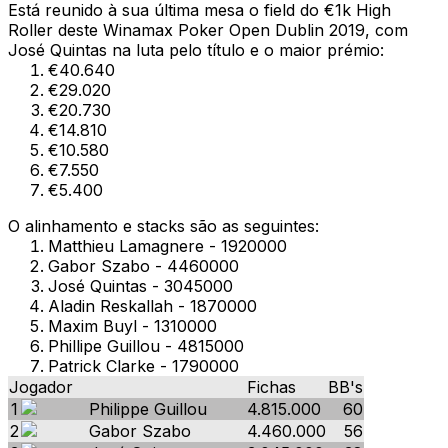
Está reunido à sua última mesa o field do €1k High
Roller deste Winamax Poker Open Dublin 2019, com
José Quintas na luta pelo título e o maior prémio:
€40.640
€29.020
€20.730
€14.810
€10.580
€7.550
€5.400
O alinhamento e stacks são as seguintes:
Matthieu Lamagnere - 1920000
Gabor Szabo - 4460000
José Quintas - 3045000
Aladin Reskallah - 1870000
Maxim Buyl - 1310000
Phillipe Guillou - 4815000
Patrick Clarke - 1790000
Jogador
Fichas
BB's
1
Philippe Guillou
4.815.000
60
2
Gabor Szabo
4.460.000
56