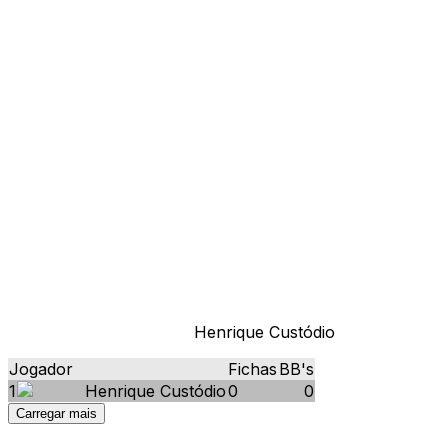
Henrique Custódio
Jogador
Fichas
BB's
1
Henrique Custódio
0
0
Carregar mais