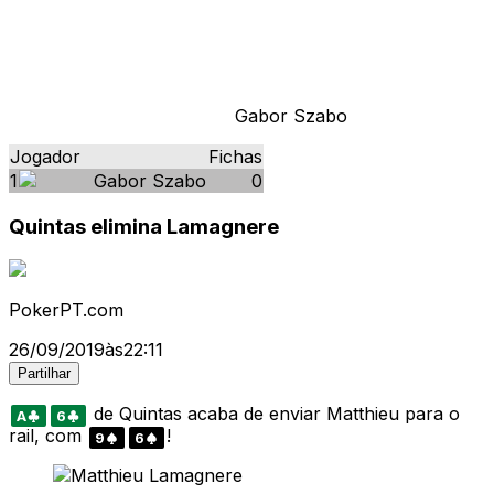
Gabor Szabo
Jogador
Fichas
1
Gabor Szabo
0
Quintas elimina Lamagnere
PokerPT.com
26/09/2019
às
22:11
Partilhar
de Quintas acaba de enviar Matthieu para o
A
6
rail, com
!
9
6