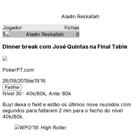
Aladin Reskallah
Jogador
Fichas
1
Aladin Reskallah
0
Dinner break com José Quintas na Final Table
PokerPT.com
26/09/2019
às
19:16
Partilhar
Nível
30
:
40k/80k
,
Ante:
80k
Buyl deixa o field e estão os últimos nove reunidos com
segundos para faltarem 2 min para o fecho do nível
40k/80k.