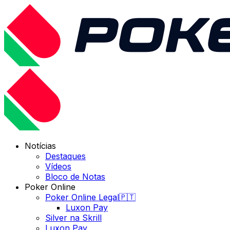
Notícias
Destaques
Vídeos
Bloco de Notas
Poker Online
Poker Online Legal🇵🇹
Luxon Pay
Silver na Skrill
Luxon Pay