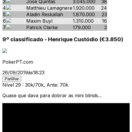
3
José Quintas
3.045.000
38
4
Matthieu Lamagnere
1.920.000
24
5
Aladin Reskallah
1.870.000
23
6
Maxim Buyl
1.310.000
16
7
Patrick Clarke
179.000
2
9º classificado - Henrique Custódio (€3.850)
PokerPT.com
26/09/2019
às
18:23
Partilhar
Nível
29
:
30k/70k
,
Ante:
70k
Quase que dava para dobrar as mini blinds...