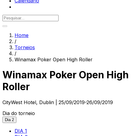
Calendário
Home
/
Torneios
/
Winamax Poker Open High Roller
Winamax Poker Open High
Roller
CityWest Hotel, Dublin
|
25/09/2019
-
26/09/2019
Dia do torneio
Dia 2
DIA 1