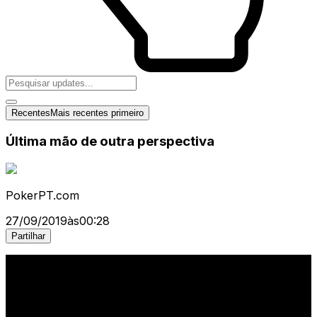
Recentes
Mais recentes primeiro
Última mão de outra perspectiva
PokerPT.com
27/09/2019
às
00:28
Partilhar