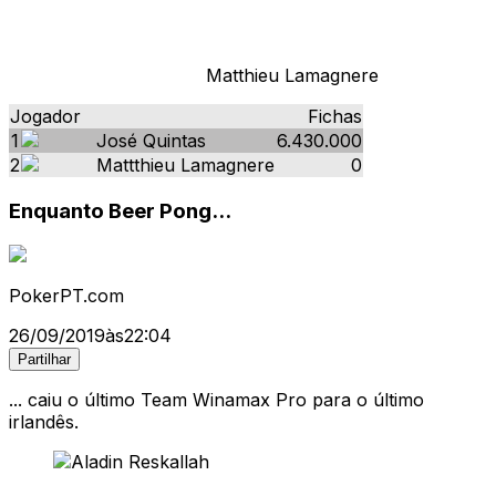
Matthieu Lamagnere
Jogador
Fichas
1
José Quintas
6.430.000
2
Mattthieu Lamagnere
0
Enquanto Beer Pong...
PokerPT.com
26/09/2019
às
22:04
Partilhar
... caiu o último Team Winamax Pro para o último
irlandês.