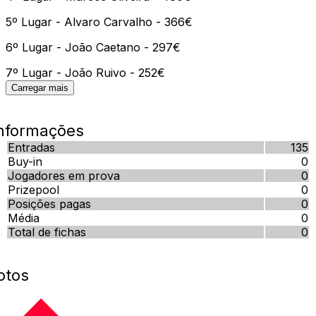
5º Lugar - Alvaro Carvalho - 366€
6º Lugar - João Caetano - 297€
7º Lugar - João Ruivo - 252€
Carregar mais
nformações
Entradas
135
Buy-in
0
Jogadores em prova
0
Prizepool
0
Posições pagas
0
Média
0
Total de fichas
0
otos