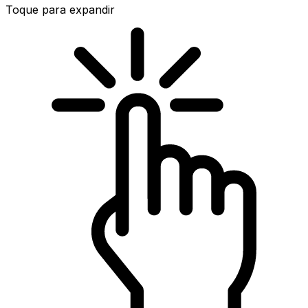
Toque para expandir