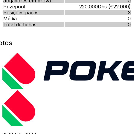
Jogadores em prova
0
Prizepool
220.000Dhs (€22.000)
Posições pagas
3
Média
0
Total de fichas
0
otos