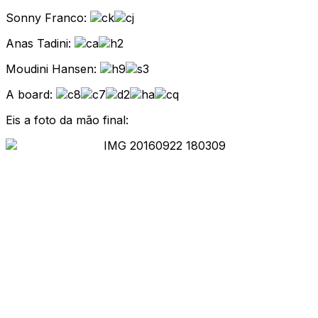
Sonny Franco:
Anas Tadini:
Moudini Hansen:
A board:
Eis a foto da mão final: