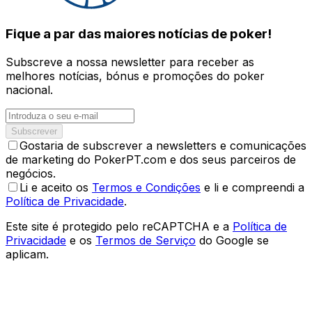
Fique a par das maiores notícias de poker!
Subscreve a nossa newsletter para receber as
melhores notícias, bónus e promoções do poker
nacional.
Subscrever
Gostaria de subscrever a newsletters e comunicações
de marketing do PokerPT.com e dos seus parceiros de
negócios.
Li e aceito os
Termos e Condições
e li e compreendi a
Política de Privacidade
.
Este site é protegido pelo reCAPTCHA e a
Política de
Privacidade
e os
Termos de Serviço
do Google se
aplicam.