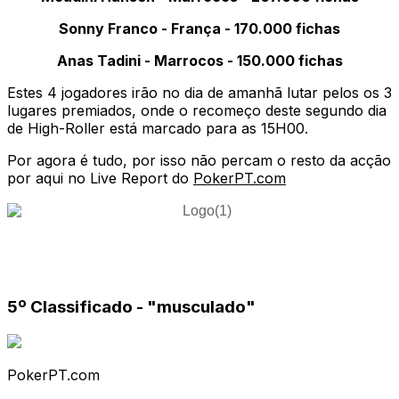
Sonny Franco - França - 170.000 fichas
Anas Tadini - Marrocos - 150.000 fichas
Estes 4 jogadores irão no dia de amanhã lutar pelos os 3
lugares premiados, onde o recomeço deste segundo dia
de High-Roller está marcado para as 15H00.
Por agora é tudo, por isso não percam o resto da acção
por aqui no Live Report do
PokerPT.com
5º Classificado - "musculado"
PokerPT.com