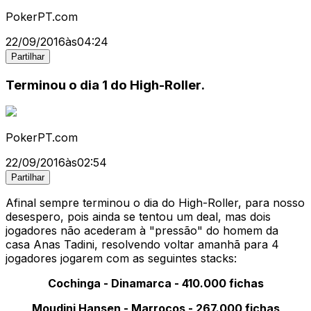
PokerPT.com
22/09/2016
às
04:24
Partilhar
Terminou o dia 1 do High-Roller.
PokerPT.com
22/09/2016
às
02:54
Partilhar
Afinal sempre terminou o dia do High-Roller, para nosso
desespero, pois ainda se tentou um deal, mas dois
jogadores não acederam à "pressão" do homem da
casa Anas Tadini, resolvendo voltar amanhã para 4
jogadores jogarem com as seguintes stacks:
Cochinga - Dinamarca - 410.000 fichas
Moudini Hansen - Marrocos - 267.000 fichas