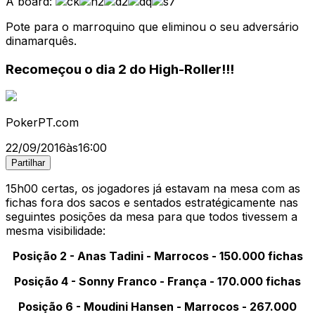
A board:
Pote para o marroquino que eliminou o seu adversário
dinamarquês.
Recomeçou o dia 2 do High-Roller!!!
PokerPT.com
22/09/2016
às
16:00
Partilhar
15h00 certas, os jogadores já estavam na mesa com as
fichas fora dos sacos e sentados estratégicamente nas
seguintes posições da mesa para que todos tivessem a
mesma visibilidade:
Posição 2 - Anas Tadini - Marrocos - 150.000 fichas
Posição 4 - Sonny Franco - França - 170.000 fichas
Posição 6 - Moudini Hansen - Marrocos - 267.000