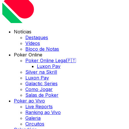
Notícias
Destaques
Vídeos
Bloco de Notas
Poker Online
Poker Online Legal🇵🇹
Luxon Pay
Silver na Skrill
Luxon Pay
Galactic Series
Como Jogar
Salas de Poker
Poker ao Vivo
Live Reports
Ranking ao Vivo
Galeria
Circuitos