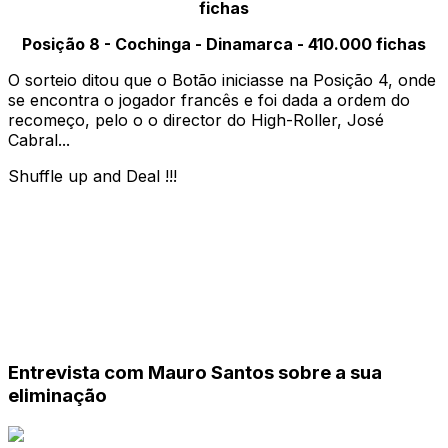
fichas
Posição 8 - Cochinga - Dinamarca - 410.000 fichas
O sorteio ditou que o Botão iniciasse na Posição 4, onde
se encontra o jogador francês e foi dada a ordem do
recomeço, pelo o o director do High-Roller, José
Cabral...
Shuffle up and Deal !!!
Entrevista com Mauro Santos sobre a sua
eliminação