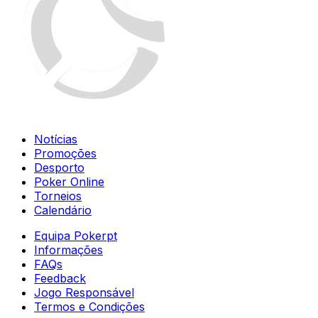
Notícias
Promoções
Desporto
Poker Online
Torneios
Calendário
Equipa Pokerpt
Informações
FAQs
Feedback
Jogo Responsável
Termos e Condições