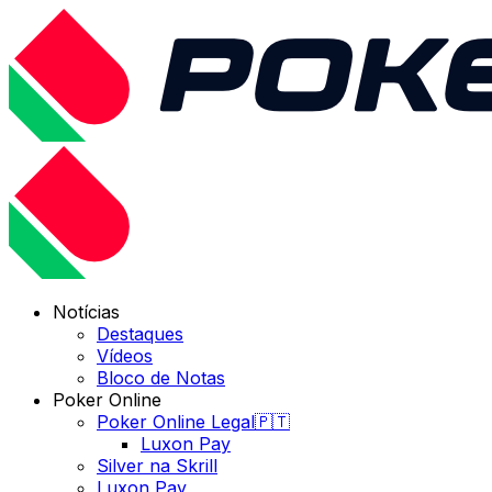
Notícias
Destaques
Vídeos
Bloco de Notas
Poker Online
Poker Online Legal🇵🇹
Luxon Pay
Silver na Skrill
Luxon Pay