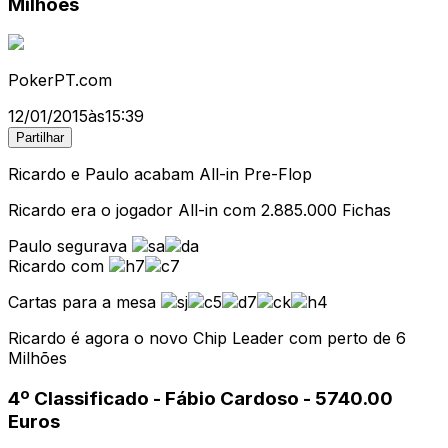
Milhões
PokerPT.com
12/01/2015
às
15:39
Partilhar
Ricardo e Paulo acabam All-in Pre-Flop
Ricardo era o jogador All-in com 2.885.000 Fichas
Paulo segurava
Ricardo com
Cartas para a mesa
Ricardo é agora o novo Chip Leader com perto de 6
Milhões
4º Classificado - Fábio Cardoso - 5740.00
Euros