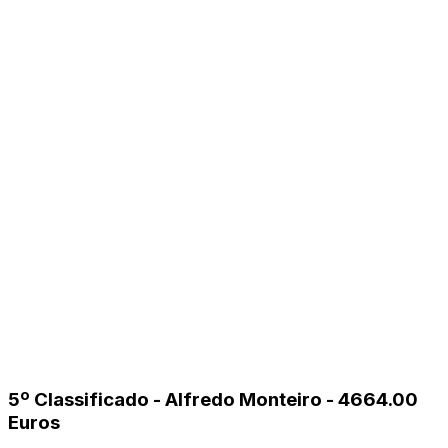
5º Classificado - Alfredo Monteiro - 4664.00
Euros