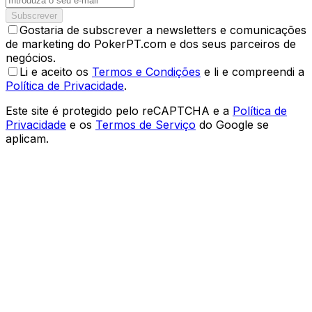
Subscrever
Gostaria de subscrever a newsletters e comunicações
de marketing do PokerPT.com e dos seus parceiros de
negócios.
Li e aceito os
Termos e Condições
e li e compreendi a
Política de Privacidade
.
Este site é protegido pelo reCAPTCHA e a
Política de
Privacidade
e os
Termos de Serviço
do Google se
aplicam.