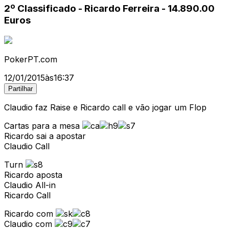
2º Classificado - Ricardo Ferreira - 14.890.00
Euros
PokerPT.com
12/01/2015
às
16:37
Partilhar
Claudio faz Raise e Ricardo call e vão jogar um Flop
Cartas para a mesa
Ricardo sai a apostar
Claudio Call
Turn
Ricardo aposta
Claudio All-in
Ricardo Call
Ricardo com
Claudio com