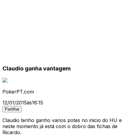
Claudio ganha vantagem
PokerPT.com
12/01/2015
às
16:15
Partilhar
Claudio tenho ganho varios potes no inicio do HU e
neste momento já está com o dobro das fichas de
Ricardo.