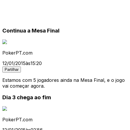
Continua a Mesa Final
PokerPT.com
12/01/2015
às
15:20
Partilhar
Estamos com 5 jogadores ainda na Mesa Final, e o jogo
vai começar agora.
Dia 3 chega ao fim
PokerPT.com