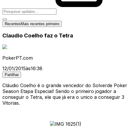
Recentes
Mais recentes primeiro
Claudio Coelho faz o Tetra
PokerPT.com
12/01/2015
às
16:38
Partilhar
Cláudio Coelho é o grande vencedor do Solverde Poker
Season Etapa Especial! Sendo o primeiro jogador a
conseguir o Tetra, ele que já era o unico a conseguir 3
Vitorias.