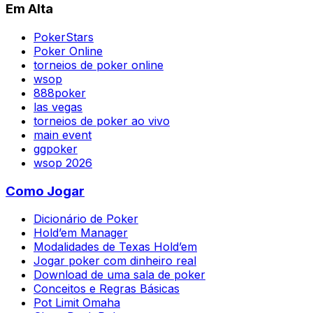
Em Alta
PokerStars
Poker Online
torneios de poker online
wsop
888poker
las vegas
torneios de poker ao vivo
main event
ggpoker
wsop 2026
Como Jogar
Dicionário de Poker
Hold’em Manager
Modalidades de Texas Hold’em
Jogar poker com dinheiro real
Download de uma sala de poker
Conceitos e Regras Básicas
Pot Limit Omaha