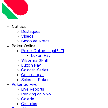
Notícias
Destaques
Vídeos
Bloco de Notas
Poker Online
Poker Online Legal🇵🇹
Luxon Pay
Silver na Skrill
Luxon Pay
Galactic Series
Como Jogar
Salas de Poker
Poker ao Vivo
Live Reports
Ranking ao Vivo
Galeria
Circuitos