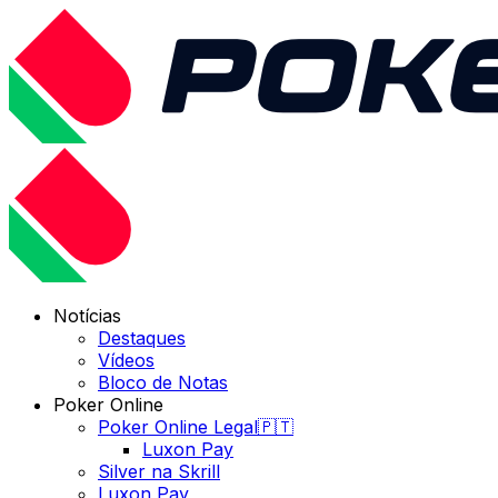
Notícias
Destaques
Vídeos
Bloco de Notas
Poker Online
Poker Online Legal🇵🇹
Luxon Pay
Silver na Skrill
Luxon Pay