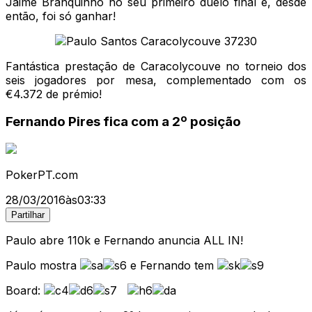
Jaime Branquinho no seu primeiro duelo final e, desde
então, foi só ganhar!
Fantástica prestação de Caracolycouve no torneio dos
seis jogadores por mesa, complementado com os
€4.372 de prémio!
Fernando Pires fica com a 2º posição
PokerPT.com
28/03/2016
às
03:33
Partilhar
Paulo abre 110k e Fernando anuncia ALL IN!
Paulo mostra
e Fernando tem
Board: