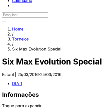
Calendário
Home
/
Torneios
/
Six Max Evolution Special
Six Max Evolution Special
Estoril
|
25/03/2016
-
25/03/2016
DIA 1
Informações
Toque para expandir