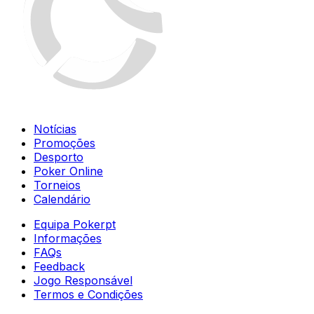
Notícias
Promoções
Desporto
Poker Online
Torneios
Calendário
Equipa Pokerpt
Informações
FAQs
Feedback
Jogo Responsável
Termos e Condições