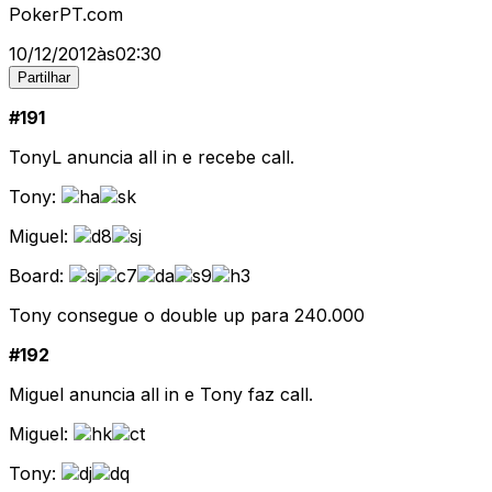
PokerPT.com
10/12/2012
às
02:30
Partilhar
#191
TonyL anuncia all in e recebe call.
Tony:
Miguel:
Board:
Tony consegue o double up para 240.000
#192
Miguel anuncia all in e Tony faz call.
Miguel:
Tony: