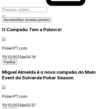
Recentes
Mais recentes primeiro
O Campeão Tem a Palavra!
PokerPT.com
10/12/2012
às
04:19
Partilhar
Miguel Almeida é o novo campeão do Main
Event do Solverde Poker Season
PokerPT.com
10/12/2012
às
02:37