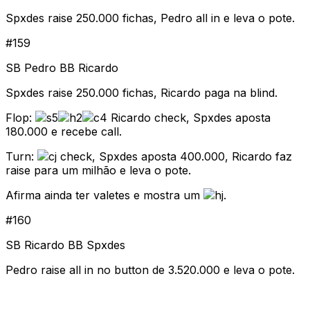
Spxdes raise 250.000 fichas, Pedro all in e leva o pote.
#159
SB Pedro BB Ricardo
Spxdes raise 250.000 fichas, Ricardo paga na blind.
Flop:
Ricardo check, Spxdes aposta
180.000 e recebe call.
Turn:
check, Spxdes aposta 400.000, Ricardo faz
raise para um milhão e leva o pote.
Afirma ainda ter valetes e mostra um
.
#160
SB Ricardo BB Spxdes
Pedro raise all in no button de 3.520.000 e leva o pote.