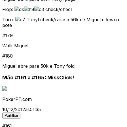
Flop:
check/checl
Turn:
Tonyl check/raise a 56k de Miguel e leva o
pote
#179
Walk Miguel
#180
Miguel abre para 50k e Tony fold
Mão #161 a #165: MissClick!
PokerPT.com
10/12/2012
às
01:35
Partilhar
#161