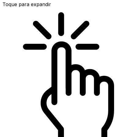
Toque para expandir