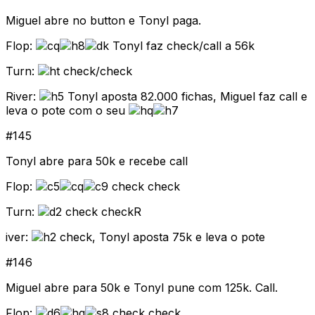
Miguel abre no button e Tonyl paga.
Flop:
Tonyl faz check/call a 56k
Turn:
check/check
River:
Tonyl aposta 82.000 fichas, Miguel faz call e
leva o pote com o seu
#145
Tonyl abre para 50k e recebe call
Flop:
check check
Turn:
check checkR
iver:
check, Tonyl aposta 75k e leva o pote
#146
Miguel abre para 50k e Tonyl pune com 125k. Call.
Flop:
check check