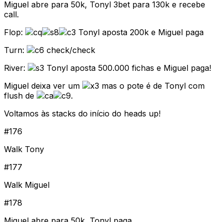
Miguel abre para 50k, Tonyl 3bet para 130k e recebe
call.
Flop:
Tonyl aposta 200k e Miguel paga
Turn:
check/check
River:
Tonyl aposta 500.000 fichas e Miguel paga!
Miguel deixa ver um
mas o pote é de Tonyl com
flush de
.
Voltamos às stacks do início do heads up!
#176
Walk Tony
#177
Walk Miguel
#178
Miguel abre para 50k, Tonyl paga