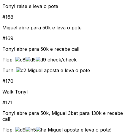
Tonyl raise e leva o pote
#168
Miguel abre para 50k e leva o pote
#169
Tonyl abre para 50k e recebe call
Flop:
check/check
Turn:
Miguel aposta e leva o pote
#170
Walk Tonyl
#171
Tonyl abre para 50k, Miguel 3bet para 130k e recebe
call´
Flop:
Miguel aposta e leva o pote!