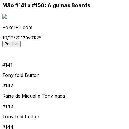
Mão #141 a #150: Algumas Boards
PokerPT.com
10/12/2012
às
01:25
Partilhar
#141
Tony fold Button
#142
Raise de Miguel e Tony paga
#143
Tony fold button
#144