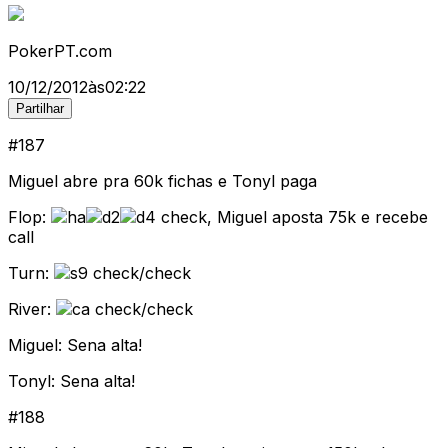
PokerPT.com
10/12/2012
às
02:22
Partilhar
#187
Miguel abre pra 60k fichas e Tonyl paga
Flop:
check, Miguel aposta 75k e recebe
call
Turn:
check/check
River:
check/check
Miguel: Sena alta!
Tonyl: Sena alta!
#188