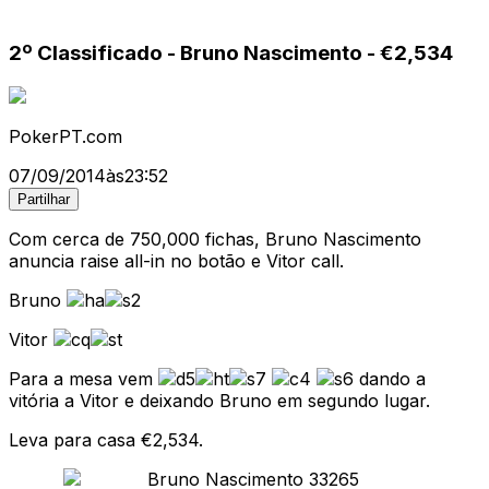
2º Classificado - Bruno Nascimento - €2,534
PokerPT.com
07/09/2014
às
23:52
Partilhar
Com cerca de 750,000 fichas, Bruno Nascimento
anuncia raise all-in no botão e Vitor call.
Bruno
Vitor
Para a mesa vem
dando a
vitória a Vitor e deixando Bruno em segundo lugar.
Leva para casa €2,534.