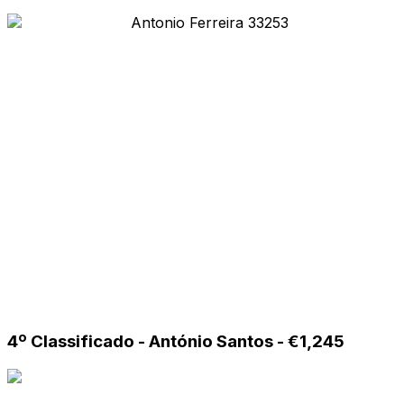
4º Classificado - António Santos - €1,245