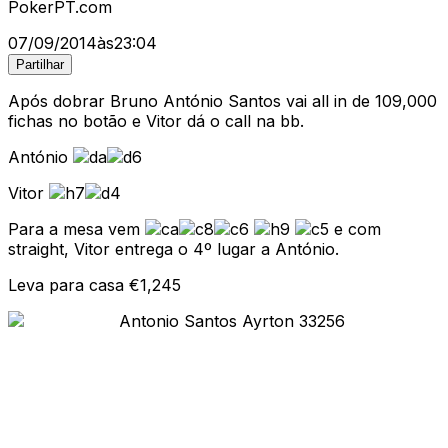
PokerPT.com
07/09/2014
às
23:04
Partilhar
Após dobrar Bruno António Santos vai all in de 109,000
fichas no botão e Vitor dá o call na bb.
António
Vitor
Para a mesa vem
e com
straight, Vitor entrega o 4º lugar a António.
Leva para casa €1,245