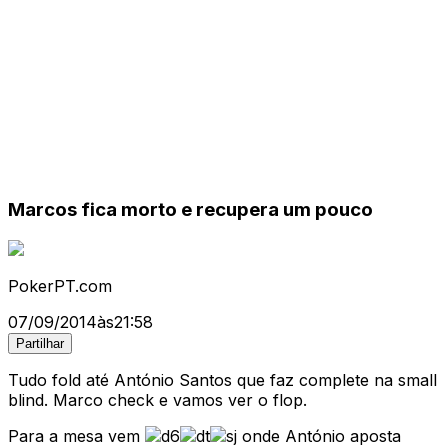
Marcos fica morto e recupera um pouco
PokerPT.com
07/09/2014
às
21:58
Partilhar
Tudo fold até António Santos que faz complete na small
blind. Marco check e vamos ver o flop.
Para a mesa vem
onde António aposta