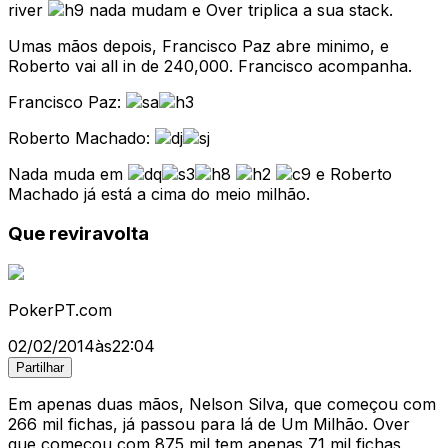
river
nada mudam e Over triplica a sua stack.
Umas mãos depois, Francisco Paz abre minimo, e
Roberto vai all in de 240,000. Francisco acompanha.
Francisco Paz:
Roberto Machado:
Nada muda em
e Roberto
Machado já está a cima do meio milhão.
Que reviravolta
PokerPT.com
02/02/2014
às
22:04
Partilhar
Em apenas duas mãos, Nelson Silva, que começou com
266 mil fichas, já passou para lá de Um Milhão. Over
que começou com 875 mil tem apenas 71 mil fichas