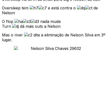
Oversleep tem
e está contra o
de
Nelson
O flop
nada muda
Turn
dá mais outs a Nelson
Mas o river
dita a eliminação de Nelson Silva em 3º
lugar.