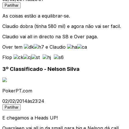
Partilhar
As coisas estão a equilibrar-se.
Claudio dobra (tinha 580 mil) e agora não vai ser facil.
Claudio vai all in directo na SB e Over paga.
Over tem
e Claudio
Flop
3º Classificado - Nelson Silva
PokerPT.com
02/02/2014
às
23:24
Partilhar
E chegamos a Heads UP!
Oversleep vai all in da small para big e Nelson dá call.