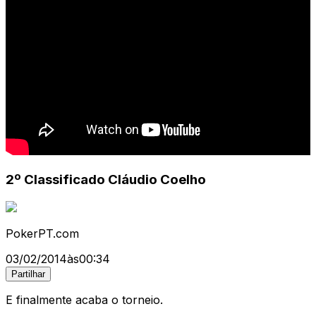
2º Classificado Cláudio Coelho
PokerPT.com
03/02/2014
às
00:34
Partilhar
E finalmente acaba o torneio.