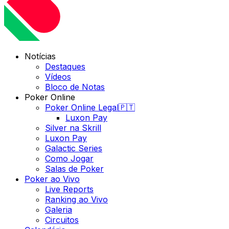
Notícias
Destaques
Vídeos
Bloco de Notas
Poker Online
Poker Online Legal🇵🇹
Luxon Pay
Silver na Skrill
Luxon Pay
Galactic Series
Como Jogar
Salas de Poker
Poker ao Vivo
Live Reports
Ranking ao Vivo
Galeria
Circuitos