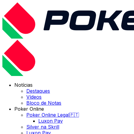
Notícias
Destaques
Vídeos
Bloco de Notas
Poker Online
Poker Online Legal🇵🇹
Luxon Pay
Silver na Skrill
Luxon Pay