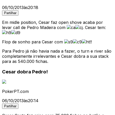
06/10/2013
às
20:18
Partilhar
Em midle position, Cesar faz open shove acaba por
levar call de Pedro Madeira com
. Cesar tem:
Flop de sonho para Cesar com
!!
Para Pedro já não havia nada a fazer, o turn e river são
completamente irrelevantes e Cesar dobra a sua stack
para as 540.000 fichas.
Cesar dobra Pedro!
PokerPT.com
06/10/2013
às
20:14
Partilhar