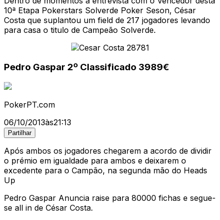
Dentro de momentos a entrevista com o Vencedor desta
10ª Etapa Pokerstars Solverde Poker Seson, César
Costa que suplantou um field de 217 jogadores levando
para casa o titulo de Campeão Solverde.
Pedro Gaspar 2º Classificado 3989€
PokerPT.com
06/10/2013
às
21:13
Partilhar
Após ambos os jogadores chegarem a acordo de dividir
o prémio em igualdade para ambos e deixarem o
excedente para o Campão, na segunda mão do Heads
Up
Pedro Gaspar Anuncia raise para 80000 fichas e segue-
se all in de César Costa.