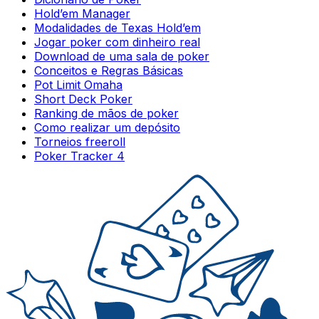
Hold’em Manager
Modalidades de Texas Hold’em
Jogar poker com dinheiro real
Download de uma sala de poker
Conceitos e Regras Básicas
Pot Limit Omaha
Short Deck Poker
Ranking de mãos de poker
Como realizar um depósito
Torneios freeroll
Poker Tracker 4