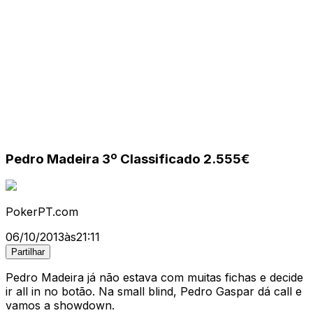
Pedro Madeira 3º Classificado 2.555€
PokerPT.com
06/10/2013
às
21:11
Partilhar
Pedro Madeira já não estava com muitas fichas e decide
ir all in no botão. Na small blind, Pedro Gaspar dá call e
vamos a showdown.