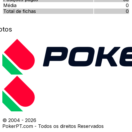
Média
0
Total de fichas
0
otos
© 2004 -
2026
PokerPT.com - Todos os direitos Reservados