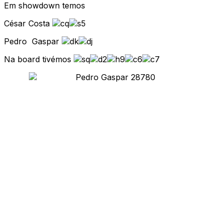
Em showdown temos
César Costa
Pedro Gaspar
Na board tivémos