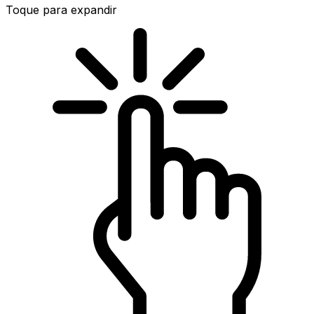
Toque para expandir