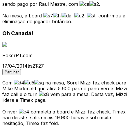
sendo pago por Raul Mestre, com
.
Na mesa, a board
, confirmou a
eliminação do jogador britânico.
Oh Canadá!
PokerPT.com
17/04/2014
às
21:27
Partilhar
Com
na mesa, Sorel Mizzi faz check para
Mike Mcdonald que atira 5.600 para o pano verde. Mizzi
faz call e o turn
vem para a mesa. Desta vez, Mizzi
lidera e Timex paga.
O river
completa a board e Mizzi faz check. Timex
não desiste e atira mais 19.900 fichas e sob muita
hesitação, Timex faz fold.