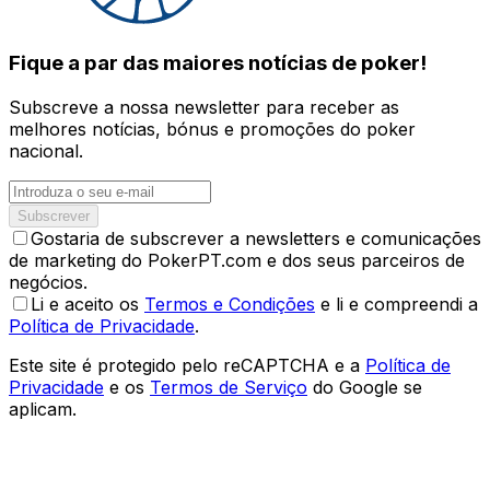
Fique a par das maiores notícias de poker!
Subscreve a nossa newsletter para receber as
melhores notícias, bónus e promoções do poker
nacional.
Subscrever
Gostaria de subscrever a newsletters e comunicações
de marketing do PokerPT.com e dos seus parceiros de
negócios.
Li e aceito os
Termos e Condições
e li e compreendi a
Política de Privacidade
.
Este site é protegido pelo reCAPTCHA e a
Política de
Privacidade
e os
Termos de Serviço
do Google se
aplicam.