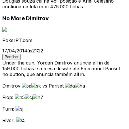
Douglas souza cai na 45ª posição e Ariel Celestino
continua na luta com 475.000 fichas.
No More Dimitrov
PokerPT.com
17/04/2014
às
21:22
Partilhar
Under the gun, Yordan Dimitrov anuncia all in de
159.000 fichas e a mesa desiste até Emmanuel Pariset
no button, que anuncia também all in.
Dimitrov
vs Pariset
Flop:
Turn:
River: