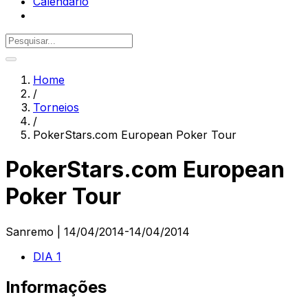
Calendário
Home
/
Torneios
/
PokerStars.com European Poker Tour
PokerStars.com European
Poker Tour
Sanremo
|
14/04/2014
-
14/04/2014
DIA 1
Informações