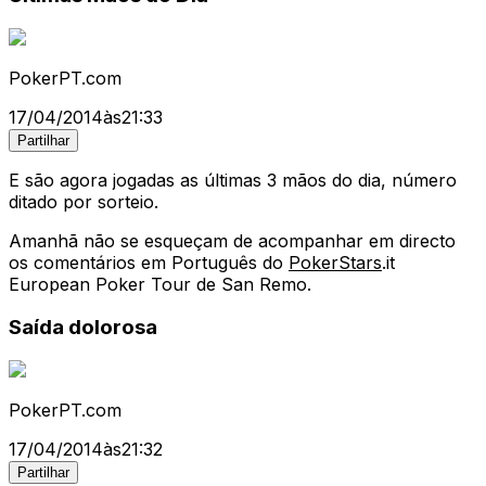
PokerPT.com
17/04/2014
às
21:33
Partilhar
E são agora jogadas as últimas 3 mãos do dia, número
ditado por sorteio.
Amanhã não se esqueçam de acompanhar em directo
os comentários em Português do
PokerStars
.it
European Poker Tour de San Remo.
Saída dolorosa
PokerPT.com
17/04/2014
às
21:32
Partilhar