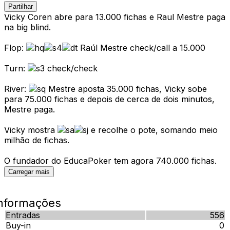
Partilhar
Vicky Coren abre para 13.000 fichas e Raul Mestre paga
na big blind.
Flop:
Raúl Mestre check/call a 15.000
Turn:
check/check
River:
Mestre aposta 35.000 fichas, Vicky sobe
para 75.000 fichas e depois de cerca de dois minutos,
Mestre paga.
Vicky mostra
e recolhe o pote, somando meio
milhão de fichas.
O fundador do EducaPoker tem agora 740.000 fichas.
Carregar mais
nformações
Entradas
556
Buy-in
0