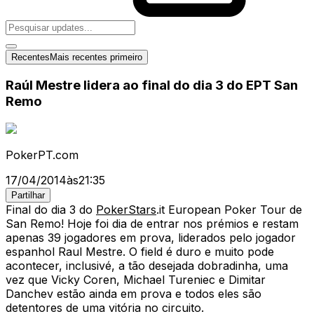
Recentes
Mais recentes primeiro
Raúl Mestre lidera ao final do dia 3 do EPT San
Remo
PokerPT.com
17/04/2014
às
21:35
Partilhar
Final do dia 3 do
PokerStars
.it European Poker Tour de
San Remo! Hoje foi dia de entrar nos prémios e restam
apenas 39 jogadores em prova, liderados pelo jogador
espanhol Raul Mestre. O field é duro e muito pode
acontecer, inclusivé, a tão desejada dobradinha, uma
vez que Vicky Coren, Michael Tureniec e Dimitar
Danchev estão ainda em prova e todos eles são
detentores de uma vitória no circuito.