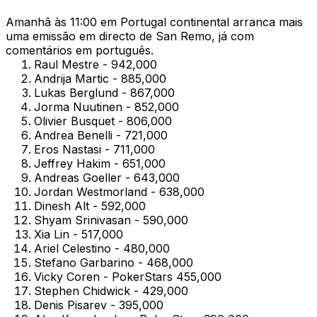
Amanhã às 11:00 em Portugal continental arranca mais
uma emissão em directo de San Remo, já com
comentários em português.
Raul Mestre
-
942,000
Andrija Martic
-
885,000
Lukas Berglund
-
867,000
Jorma Nuutinen
-
852,000
Olivier Busquet
-
806,000
Andrea Benelli
-
721,000
Eros Nastasi
-
711,000
Jeffrey Hakim
-
651,000
Andreas Goeller
-
643,000
Jordan Westmorland
-
638,000
Dinesh Alt
-
592,000
Shyam Srinivasan
-
590,000
Xia Lin
-
517,000
Ariel Celestino
-
480,000
Stefano Garbarino
-
468,000
Vicky Coren
-
PokerStars
455,000
Stephen Chidwick
-
429,000
Denis Pisarev
-
395,000