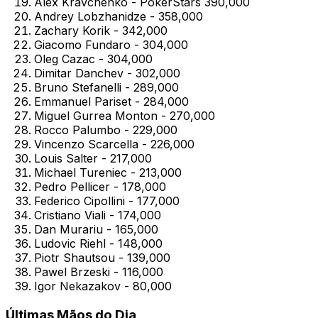
Alex Kravchenko
-
PokerStars
390,000
Andrey Lobzhanidze
-
358,000
Zachary Korik
-
342,000
Giacomo Fundaro
-
304,000
Oleg Cazac
-
304,000
Dimitar Danchev
-
302,000
Bruno Stefanelli
-
289,000
Emmanuel Pariset
-
284,000
Miguel Gurrea Monton
-
270,000
Rocco Palumbo
-
229,000
Vincenzo Scarcella
-
226,000
Louis Salter
-
217,000
Michael Tureniec
-
213,000
Pedro Pellicer
-
178,000
Federico Cipollini
-
177,000
Cristiano Viali
-
174,000
Dan Murariu
-
165,000
Ludovic Riehl
-
148,000
Piotr Shautsou
-
139,000
Pawel Brzeski
-
116,000
Igor Nekazakov
-
80,000
Últimas Mãos do Dia