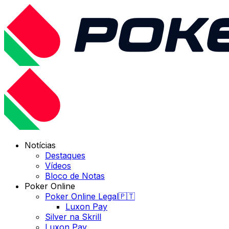
Notícias
Destaques
Vídeos
Bloco de Notas
Poker Online
Poker Online Legal🇵🇹
Luxon Pay
Silver na Skrill
Luxon Pay