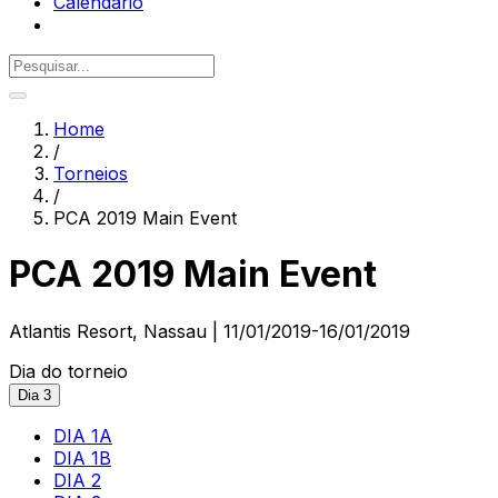
Calendário
Home
/
Torneios
/
PCA 2019 Main Event
PCA 2019 Main Event
Atlantis Resort, Nassau
|
11/01/2019
-
16/01/2019
Dia do torneio
Dia 3
DIA 1A
DIA 1B
DIA 2