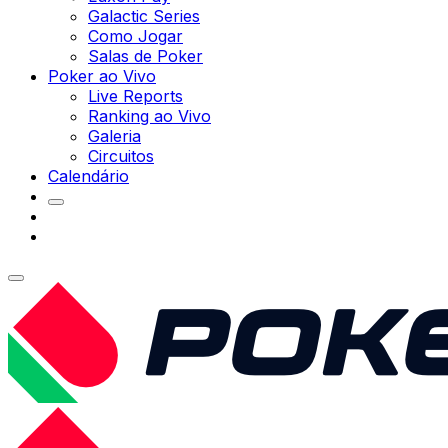
Galactic Series
Como Jogar
Salas de Poker
Poker ao Vivo
Live Reports
Ranking ao Vivo
Galeria
Circuitos
Calendário