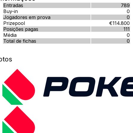
Entradas
789
Buy-in
0
Jogadores em prova
0
Prizepool
€114.800
Posições pagas
111
Média
0
Total de fichas
0
otos