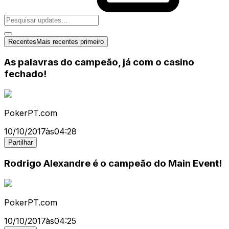
Recentes
Mais recentes primeiro
As palavras do campeão, já com o casino
fechado!
PokerPT.com
10/10/2017
às
04:28
Partilhar
Rodrigo Alexandre é o campeão do Main Event!
PokerPT.com
10/10/2017
às
04:25