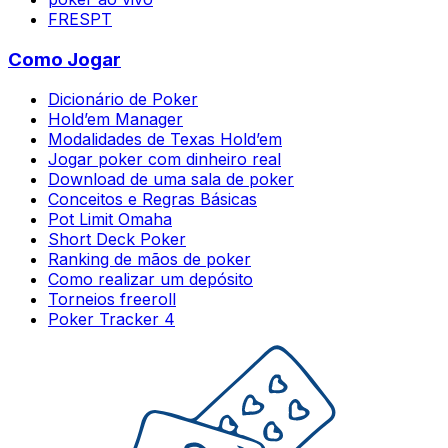
FRESPT
Como Jogar
Dicionário de Poker
Hold’em Manager
Modalidades de Texas Hold’em
Jogar poker com dinheiro real
Download de uma sala de poker
Conceitos e Regras Básicas
Pot Limit Omaha
Short Deck Poker
Ranking de mãos de poker
Como realizar um depósito
Torneios freeroll
Poker Tracker 4