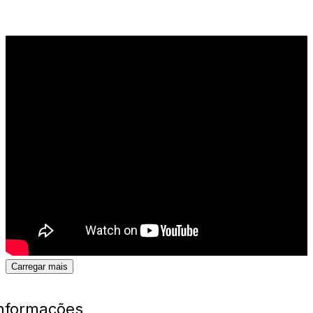
Carregar mais
nformações