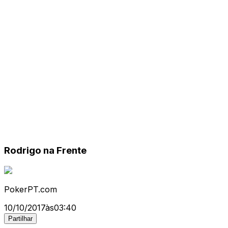
Rodrigo na Frente
PokerPT.com
10/10/2017
às
03:40
Partilhar