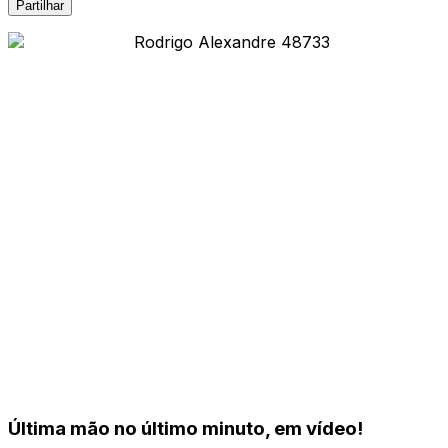
Partilhar
Última mão no último minuto, em vídeo!