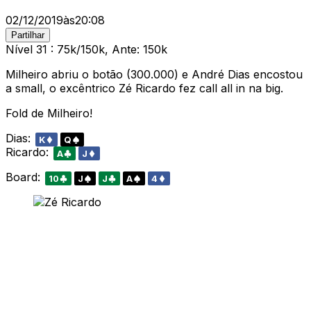
02/12/2019
às
20:08
Partilhar
Nível
31
:
75k/150k
,
Ante:
150k
Milheiro abriu o botão (300.000) e André Dias encostou
a small, o excêntrico Zé Ricardo fez call all in na big.
Fold de Milheiro!
Dias:
K
Q
Ricardo:
A
J
Board:
10
J
J
A
4