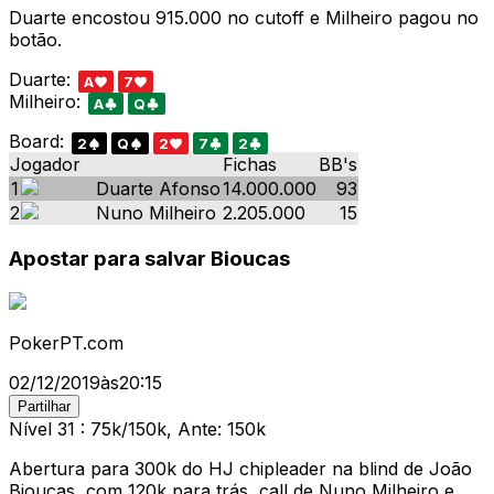
Duarte encostou 915.000 no cutoff e Milheiro pagou no
botão.
Duarte:
A
7
Milheiro:
A
Q
Board:
2
Q
2
7
2
Jogador
Fichas
BB's
1
Duarte Afonso
14.000.000
93
2
Nuno Milheiro
2.205.000
15
Apostar para salvar Bioucas
PokerPT.com
02/12/2019
às
20:15
Partilhar
Nível
31
:
75k/150k
,
Ante:
150k
Abertura para 300k do HJ chipleader na blind de João
Bioucas, com 120k para trás, call de Nuno Milheiro e