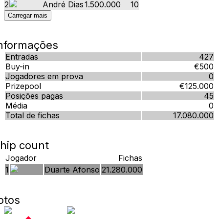
2
André Dias
1.500.000
10
Carregar mais
nformações
Entradas
427
Buy-in
€500
Jogadores em prova
0
Prizepool
€125.000
Posições pagas
45
Média
0
Total de fichas
17.080.000
hip count
Jogador
Fichas
1
Duarte Afonso
21.280.000
otos