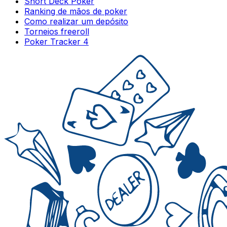
Short Deck Poker
Ranking de mãos de poker
Como realizar um depósito
Torneios freeroll
Poker Tracker 4