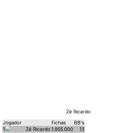
Zé Ricardo
Jogador
Fichas
BB's
1
Zé Ricardo
1.955.000
13