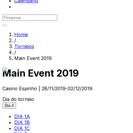
Calendário
Home
/
Torneios
/
Main Event 2019
Main Event 2019
Casino Espinho
|
28/11/2019
-
02/12/2019
Dia do torneio
Dia 4
DIA 1A
DIA 1B
DIA 1C