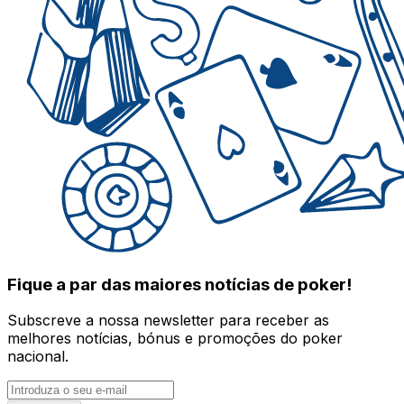
Fique a par das maiores notícias de poker!
Subscreve a nossa newsletter para receber as
melhores notícias, bónus e promoções do poker
nacional.