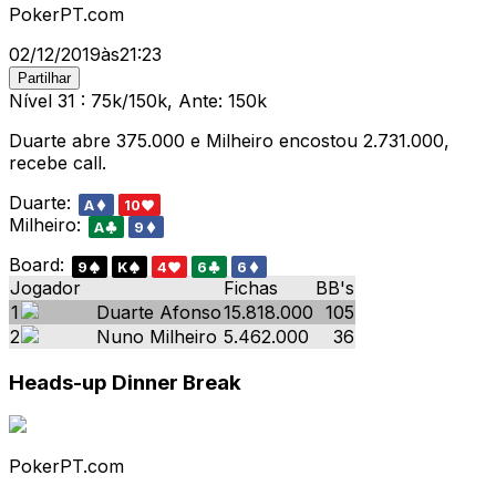
PokerPT.com
02/12/2019
às
21:23
Partilhar
Nível
31
:
75k/150k
,
Ante:
150k
Duarte abre 375.000 e Milheiro encostou 2.731.000,
recebe call.
Duarte:
A
10
Milheiro:
A
9
Board:
9
K
4
6
6
Jogador
Fichas
BB's
1
Duarte Afonso
15.818.000
105
2
Nuno Milheiro
5.462.000
36
Heads-up Dinner Break
PokerPT.com