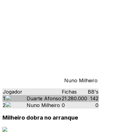
Nuno Milheiro
Jogador
Fichas
BB's
1
Duarte Afonso
21.280.000
142
2
Nuno Milheiro
0
0
Milheiro dobra no arranque