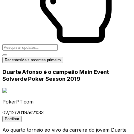
Recentes
Mais recentes primeiro
Duarte Afonso é o campeão Main Event
Solverde Poker Season 2019
PokerPT.com
02/12/2019
às
21:33
Partilhar
Ao quarto torneio ao vivo da carreira do jovem Duarte