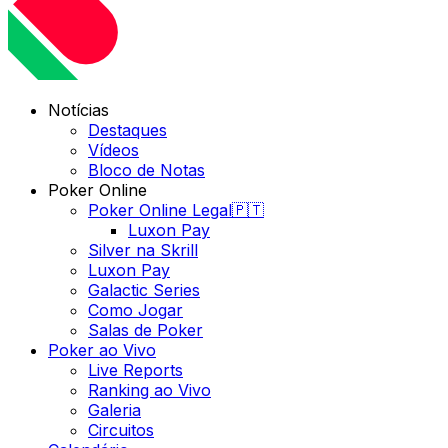
Notícias
Destaques
Vídeos
Bloco de Notas
Poker Online
Poker Online Legal🇵🇹
Luxon Pay
Silver na Skrill
Luxon Pay
Galactic Series
Como Jogar
Salas de Poker
Poker ao Vivo
Live Reports
Ranking ao Vivo
Galeria
Circuitos