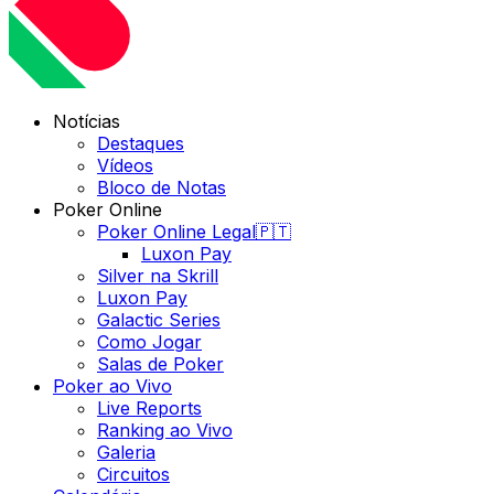
Notícias
Destaques
Vídeos
Bloco de Notas
Poker Online
Poker Online Legal🇵🇹
Luxon Pay
Silver na Skrill
Luxon Pay
Galactic Series
Como Jogar
Salas de Poker
Poker ao Vivo
Live Reports
Ranking ao Vivo
Galeria
Circuitos