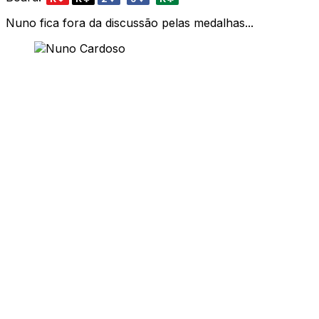
Nuno fica fora da discussão pelas medalhas...