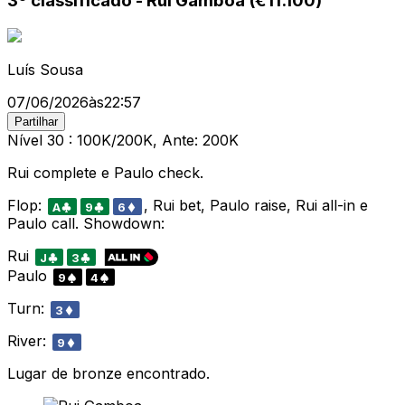
3º classificado - Rui Gamboa (€11.100)
Luís Sousa
07/06/2026
às
22:57
Partilhar
Nível
30
:
100K/200K
,
Ante:
200K
Rui complete e Paulo check.
Flop:
, Rui bet, Paulo raise, Rui all-in e
A
9
6
Paulo call. Showdown:
Rui
J
3
Paulo
9
4
Turn:
3
River:
9
Lugar de bronze encontrado.