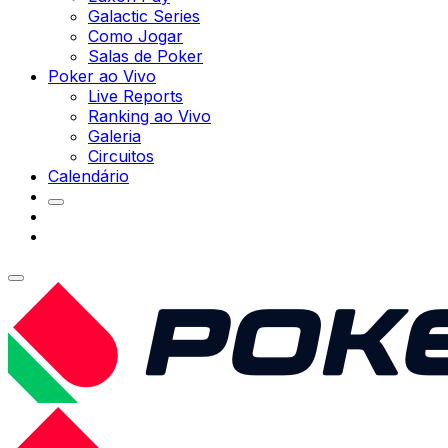
Galactic Series
Como Jogar
Salas de Poker
Poker ao Vivo
Live Reports
Ranking ao Vivo
Galeria
Circuitos
Calendário