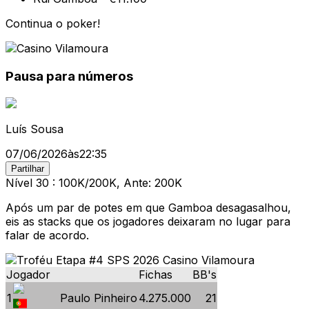
Continua o poker!
Pausa para números
Luís Sousa
07/06/2026
às
22:35
Partilhar
Nível
30
:
100K/200K
,
Ante:
200K
Após um par de potes em que Gamboa desagasalhou,
eis as stacks que os jogadores deixaram no lugar para
falar de acordo.
Jogador
Fichas
BB's
1
Paulo Pinheiro
4.275.000
21