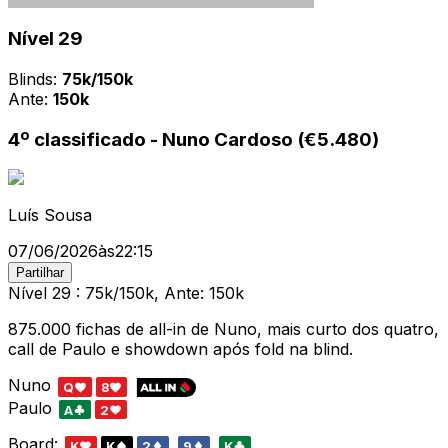
Nível
29
Blinds:
75k/150k
Ante:
150k
4º classificado - Nuno Cardoso (€5.480)
Luís Sousa
07/06/2026
às
22:15
Partilhar
Nível
29
:
75k/150k
,
Ante:
150k
875.000 fichas de all-in de Nuno, mais curto dos quatro,
call de Paulo e showdown após fold na blind.
Nuno
Q
8
Paulo
A
2
Board:
K
K
2
9
K