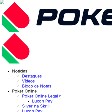
Notícias
Destaques
Vídeos
Bloco de Notas
Poker Online
Poker Online Legal🇵🇹
Luxon Pay
Silver na Skrill
Luxon Pay