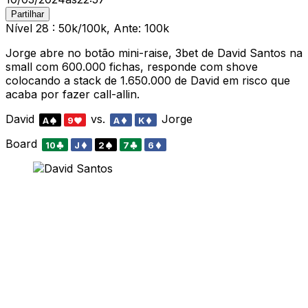
Partilhar
Nível
28
:
50k/100k
,
Ante:
100k
Jorge abre no botão mini-raise, 3bet de David Santos na
small com 600.000 fichas, responde com shove
colocando a stack de 1.650.000 de David em risco que
acaba por fazer call-allin.
David
vs.
Jorge
A
9
A
K
Board
10
J
2
7
6