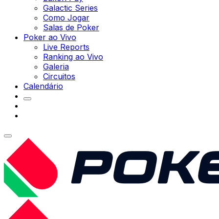
Galactic Series
Como Jogar
Salas de Poker
Poker ao Vivo
Live Reports
Ranking ao Vivo
Galeria
Circuitos
Calendário