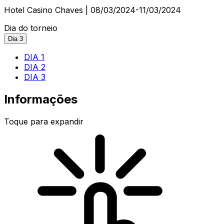
Hotel Casino Chaves
|
08/03/2024
-
11/03/2024
Dia do torneio
Dia 3
DIA 1
DIA 2
DIA 3
Informações
Toque para expandir