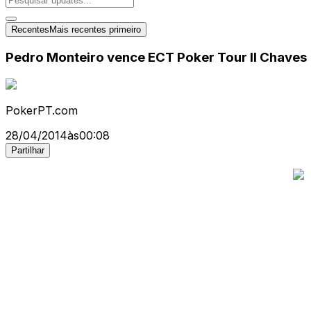
Recentes
Mais recentes primeiro
Pedro Monteiro vence ECT Poker Tour II Chaves
PokerPT.com
28/04/2014
às
00:08
Partilhar