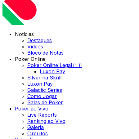
Notícias
Destaques
Vídeos
Bloco de Notas
Poker Online
Poker Online Legal🇵🇹
Luxon Pay
Silver na Skrill
Luxon Pay
Galactic Series
Como Jogar
Salas de Poker
Poker ao Vivo
Live Reports
Ranking ao Vivo
Galeria
Circuitos