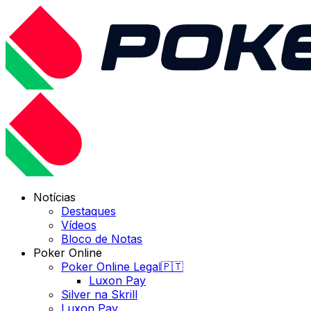
Notícias
Destaques
Vídeos
Bloco de Notas
Poker Online
Poker Online Legal🇵🇹
Luxon Pay
Silver na Skrill
Luxon Pay