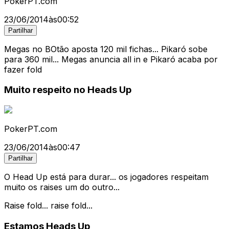
PokerPT.com
23/06/2014
às
00:52
Partilhar
Megas no BOtão aposta 120 mil fichas... Pikaró sobe
para 360 mil... Megas anuncia all in e Pikaró acaba por
fazer fold
Muito respeito no Heads Up
PokerPT.com
23/06/2014
às
00:47
Partilhar
O Head Up está para durar... os jogadores respeitam
muito os raises um do outro...
Raise fold... raise fold...
Estamos Heads Up