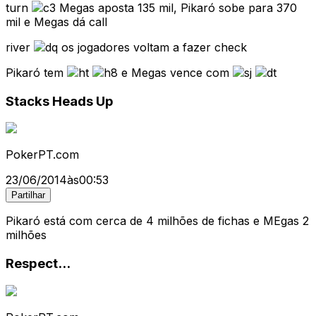
turn
Megas aposta 135 mil, Pikaró sobe para 370
mil e Megas dá call
river
os jogadores voltam a fazer check
Pikaró tem
e Megas vence com
Stacks Heads Up
PokerPT.com
23/06/2014
às
00:53
Partilhar
Pikaró está com cerca de 4 milhões de fichas e MEgas 2
milhões
Respect...