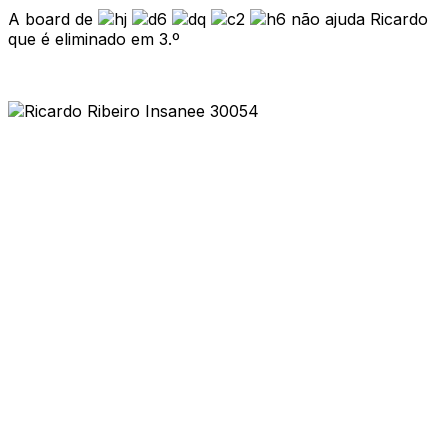
A board de
não ajuda Ricardo
que é eliminado em 3.º