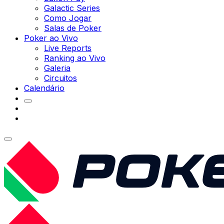
Galactic Series
Como Jogar
Salas de Poker
Poker ao Vivo
Live Reports
Ranking ao Vivo
Galeria
Circuitos
Calendário