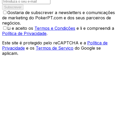
Subscrever
Gostaria de subscrever a newsletters e comunicações
de marketing do PokerPT.com e dos seus parceiros de
negócios.
Li e aceito os
Termos e Condições
e li e compreendi a
Política de Privacidade
.
Este site é protegido pelo reCAPTCHA e a
Política de
Privacidade
e os
Termos de Serviço
do Google se
aplicam.