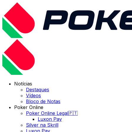
Notícias
Destaques
Vídeos
Bloco de Notas
Poker Online
Poker Online Legal🇵🇹
Luxon Pay
Silver na Skrill
Luxon Pay