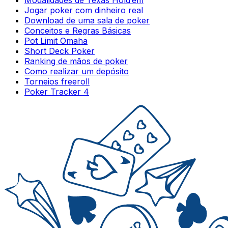
Modalidades de Texas Hold’em
Jogar poker com dinheiro real
Download de uma sala de poker
Conceitos e Regras Básicas
Pot Limit Omaha
Short Deck Poker
Ranking de mãos de poker
Como realizar um depósito
Torneios freeroll
Poker Tracker 4