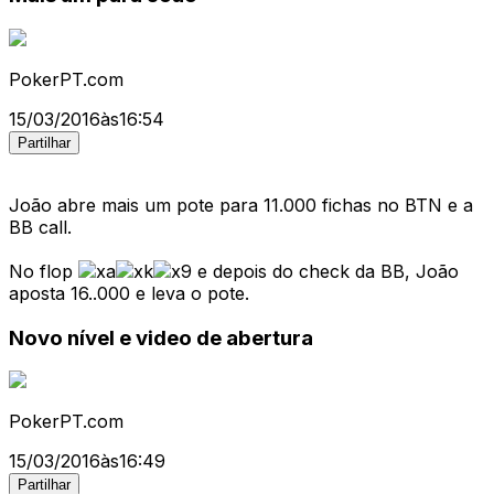
PokerPT.com
15/03/2016
às
16:54
Partilhar
João abre mais um pote para 11.000 fichas no BTN e a
BB call.
No flop
e depois do check da BB, João
aposta 16..000 e leva o pote.
Novo nível e video de abertura
PokerPT.com
15/03/2016
às
16:49
Partilhar