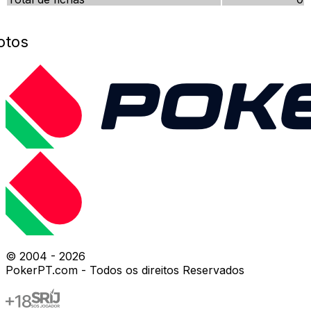
otos
© 2004 -
2026
PokerPT.com - Todos os direitos Reservados