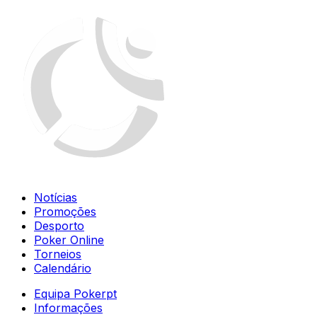
Notícias
Promoções
Desporto
Poker Online
Torneios
Calendário
Equipa Pokerpt
Informações