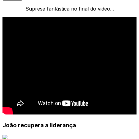
Supresa fantástica no final do video...
João recupera a liderança