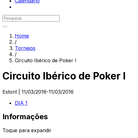
Calendário
Home
/
Torneios
/
Circuito Ibérico de Poker I
Circuito Ibérico de Poker I
Estoril
|
11/03/2016
-
11/03/2016
DIA 1
Informações
Toque para expandir