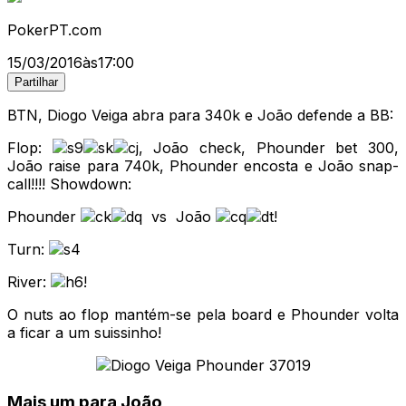
PokerPT.com
15/03/2016
às
17:00
Partilhar
BTN, Diogo Veiga abra para 340k e João defende a BB:
Flop:
, João check, Phounder bet 300,
João raise para 740k, Phounder encosta e João snap-
call!!!! Showdown:
Phounder
vs João
!
Turn:
River:
!
O nuts ao flop mantém-se pela board e Phounder volta
a ficar a um suissinho!
Mais um para João